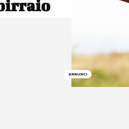
birraio
ANNUNCI
atsApp
Linkedin
X