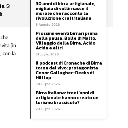
30 anni di birra artigianale,
ia
. Si
migliaia di volti: nasce il
murale che racconta la
i
rivoluzione craft italiana
3 Agosto 2026
Prossimi eventi birrari prima
lche
della pausa: Bolle di Malto,
Villaggio della Birra, Acido
vità (in
Acida e altri
, con la
31 Luglio 2026
Il podcast di Cronache di Birra
torna dal vivo: protagonista
Conor Gallagher-Deeks di
Hilltop
30 Luglio 2026
Birra italiana: trent’anni di
artigianale hanno creato un
turismo brassicolo?
29 Luglio 2026