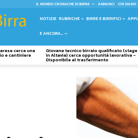
IL MONDO CRONACHE DI BIRRA
ANNUNCI
CHI SIAMO
NOTIZIE
RUBRICHE
BIRRE E BIRRIFICI
APP
E ANCORA…
 Varese cerca una
Giovane tecnico birraio qualificato (stage
io e cantiniere
in Altavia) cerca opportunità lavorativa –
Disponibile al trasferimento