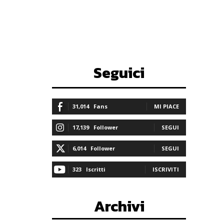
Seguici
31,014
Fans
MI PIACE
17,139
Follower
SEGUI
6,014
Follower
SEGUI
323
Iscritti
ISCRIVITI
Archivi