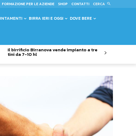
CERCA
FORMAZIONE PER LE AZIENDE
SHOP
CONTATTI
UNTAMENTI
BIRRA IERI E OGGI
DOVE BERE
Il birrificio Birranova vende impianto a tre
tini da 7-10 hl