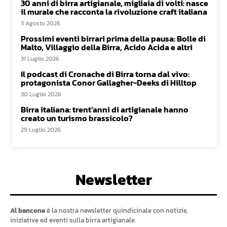
30 anni di birra artigianale, migliaia di volti: nasce
il murale che racconta la rivoluzione craft italiana
3 Agosto 2026
Prossimi eventi birrari prima della pausa: Bolle di
Malto, Villaggio della Birra, Acido Acida e altri
31 Luglio 2026
Il podcast di Cronache di Birra torna dal vivo:
protagonista Conor Gallagher-Deeks di Hilltop
30 Luglio 2026
Birra italiana: trent’anni di artigianale hanno
creato un turismo brassicolo?
29 Luglio 2026
Newsletter
Al bancone
è la nostra newsletter quindicinale con notizie,
iniziative ed eventi sulla birra artigianale.