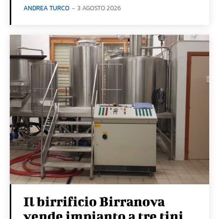
ANDREA TURCO
-
3 AGOSTO 2026
Il birrificio Birranova
vende impianto a tre tini