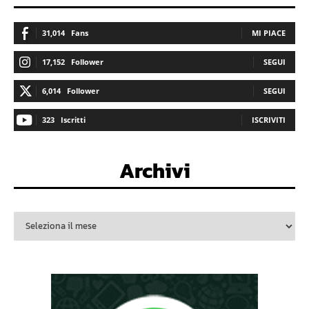
31,014
Fans
MI PIACE
17,152
Follower
SEGUI
6,014
Follower
SEGUI
323
Iscritti
ISCRIVITI
Archivi