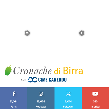
31,014
15,674
6,014
323
Fans
Follower
Follower
Iscritti