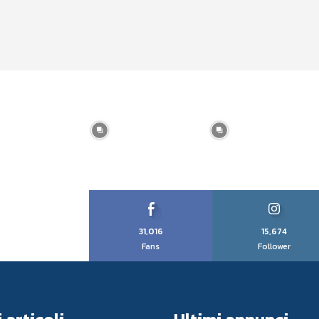
31,016
15,674
Fans
Follower