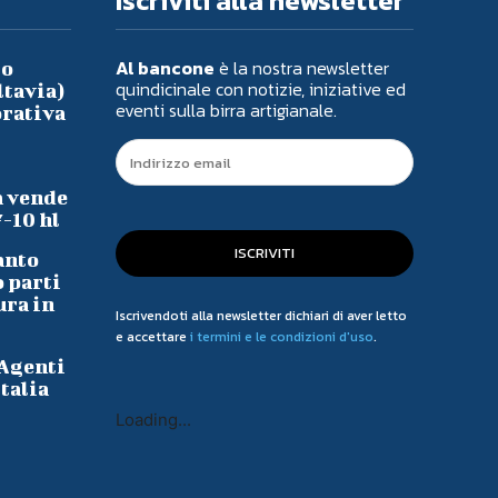
Iscriviti alla newsletter
Al bancone
è la nostra newsletter
io
quindicinale con notizie, iniziative ed
ltavia)
eventi sulla birra artigianale.
orativa
a vende
7-10 hl
ISCRIVITI
anto
o parti
ura in
Iscrivendoti alla newsletter dichiari di aver letto
e accettare
i termini e le condizioni d'uso
.
 Agenti
talia
Loading...