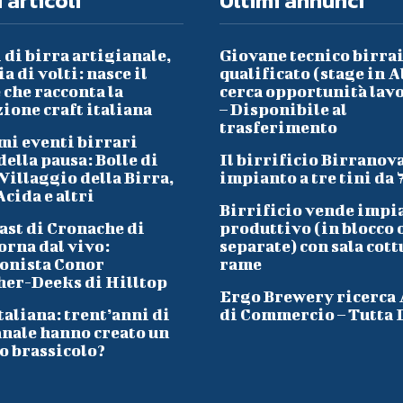
 articoli
Ultimi annunci
 di birra artigianale,
Giovane tecnico birra
a di volti: nasce il
qualificato (stage in A
che racconta la
cerca opportunità lav
ione craft italiana
– Disponibile al
trasferimento
mi eventi birrari
ella pausa: Bolle di
Il birrificio Birranov
Villaggio della Birra,
impianto a tre tini da 
cida e altri
Birrificio vende impi
ast di Cronache di
produttivo (in blocco 
orna dal vivo:
separate) con sala cott
onista Conor
rame
her-Deeks di Hilltop
Ergo Brewery ricerca
taliana: trent’anni di
di Commercio – Tutta I
anale hanno creato un
o brassicolo?