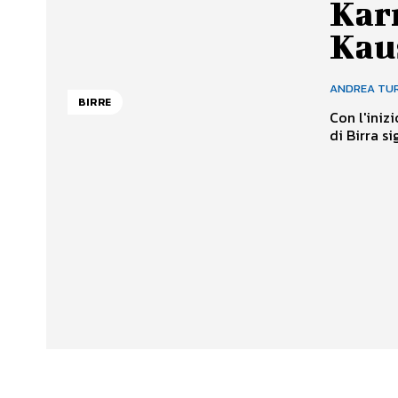
Kar
Kau
ANDREA TU
BIRRE
Con l'iniz
di Birra si