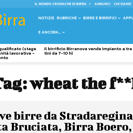
IL MONDO CRONACHE DI BIRRA
ANNUNCI
CHI SIAMO
NOTIZIE
RUBRICHE
BIRRE E BIRRIFICI
APP
E ANCORA…
qualificato (stage
Il birrificio Birranova vende impianto a tre
nità lavorativa –
tini da 7-10 hl
ento
Tag:
wheat the f*
e birre da Stradaregina
a Bruciata, Birra Boero,