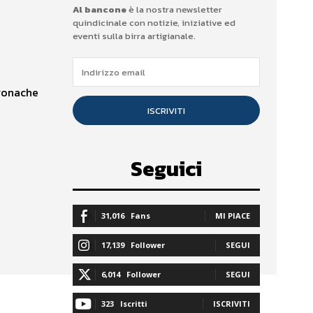
Al bancone
è la nostra newsletter
quindicinale con notizie, iniziative ed
eventi sulla birra artigianale.
Cronache
ISCRIVITI
Seguici
31,016
Fans
MI PIACE
17,139
Follower
SEGUI
6,014
Follower
SEGUI
323
Iscritti
ISCRIVITI