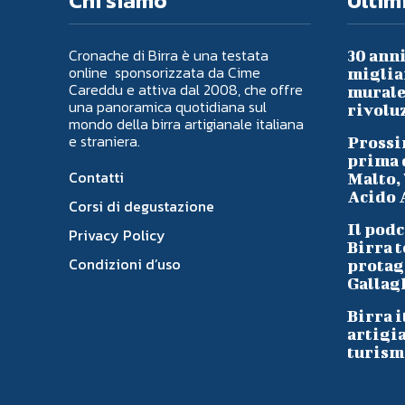
Chi siamo
Ultimi
Cronache di Birra è una testata
30 anni
online sponsorizzata da Cime
migliai
Careddu e attiva dal 2008, che offre
murale 
una panoramica quotidiana sul
rivoluz
mondo della birra artigianale italiana
e straniera.
Prossi
prima d
Contatti
Malto, 
Acido A
Corsi di degustazione
Il podc
Privacy Policy
Birra t
Condizioni d’uso
protag
Gallag
Birra i
artigi
turism