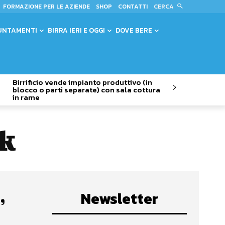
CERCA
FORMAZIONE PER LE AZIENDE
SHOP
CONTATTI
UNTAMENTI
BIRRA IERI E OGGI
DOVE BERE
Birrificio vende impianto produttivo (in
blocco o parti separate) con sala cottura
in rame
*k
,
Newsletter