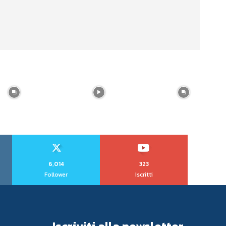
6,014
323
Follower
Iscritti