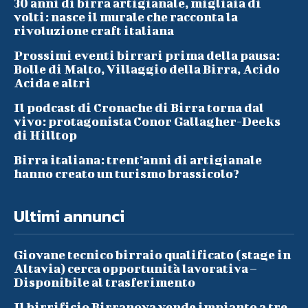
30 anni di birra artigianale, migliaia di
volti: nasce il murale che racconta la
rivoluzione craft italiana
Prossimi eventi birrari prima della pausa:
Bolle di Malto, Villaggio della Birra, Acido
Acida e altri
Il podcast di Cronache di Birra torna dal
vivo: protagonista Conor Gallagher-Deeks
di Hilltop
Birra italiana: trent’anni di artigianale
hanno creato un turismo brassicolo?
Ultimi annunci
Giovane tecnico birraio qualificato (stage in
Altavia) cerca opportunità lavorativa –
Disponibile al trasferimento
Il birrificio Birranova vende impianto a tre