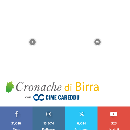
31,016
15,674
6,014
323
Fans
Follower
Follower
Iscritti