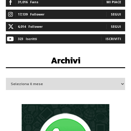
31,016
Fans
MI PIACE
17,139
Follower
SEGUI
6,014
Follower
SEGUI
323
Iscritti
ISCRIVITI
Archivi