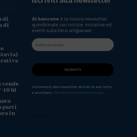
Iscriviti alla newsletter
Al bancone
è la nostra newsletter
a di
quindicinale con notizie, iniziative ed
a di
eventi sulla birra artigianale.
io
ltavia)
orativa
ISCRIVITI
a vende
Iscrivendoti alla newsletter dichiari di aver letto
7-10 hl
e accettare
i termini e le condizioni d'uso
.
anto
o parti
ura in
Loading...