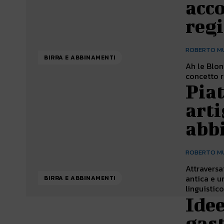
acco
reg
ROBERTO M
BIRRA E ABBINAMENTI
Ah le Blond
concetto r
Piat
arti
abb
ROBERTO M
Attraversa
antica e u
BIRRA E ABBINAMENTI
linguistico 
Idee
gas