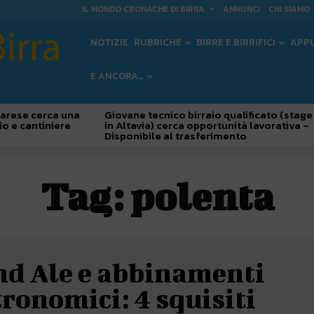
IL MONDO CRONACHE DI BIRRA
ANNUNCI
CHI SIAMO
NOTIZIE
RUBRICHE
BIRRE E BIRRIFICI
APP
E ANCORA…
 Varese cerca una
Giovane tecnico birraio qualificato (stage
io e cantiniere
in Altavia) cerca opportunità lavorativa –
Disponibile al trasferimento
Tag:
polenta
nd Ale e abbinamenti
ronomici: 4 squisiti