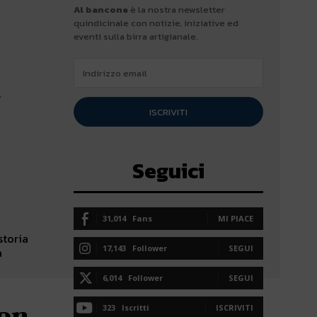
Al bancone
è la nostra newsletter
quindicinale con notizie, iniziative ed
eventi sulla birra artigianale.
l
ISCRIVITI
Seguici
31,014
Fans
MI PIACE
storia
17,143
Follower
SEGUI
à
6,014
Follower
SEGUI
con
323
Iscritti
ISCRIVITI