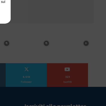
 sul
6,014
323
Follower
Iscritti