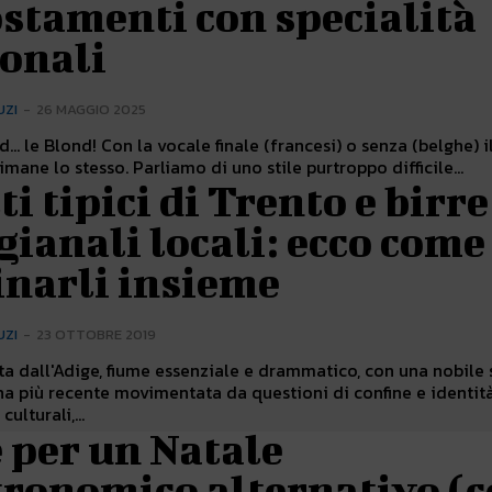
stamenti con specialità
ionali
UZI
-
26 MAGGIO 2025
... le Blond! Con la vocale finale (francesi) o senza (belghe) i
imane lo stesso. Parliamo di uno stile purtroppo difficile...
ti tipici di Trento e birre
gianali locali: ecco come
inarli insieme
UZI
-
23 OTTOBRE 2019
ta dall'Adige, fiume essenziale e drammatico, con una nobile 
na più recente movimentata da questioni di confine e identit
culturali,...
 per un Natale
tronomico alternativo (