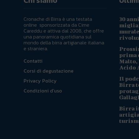
Chi siamo
Ultimi
Cronache di Birra è una testata
30 anni
online sponsorizzata da Cime
migliai
Careddu e attiva dal 2008, che offre
murale 
una panoramica quotidiana sul
rivoluz
mondo della birra artigianale italiana
e straniera.
Prossi
prima d
Contatti
Malto, 
Acido A
Corsi di degustazione
Il podc
Privacy Policy
Birra t
Condizioni d’uso
protag
Gallag
Birra i
artigi
turism