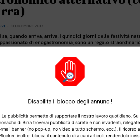
irra)
UZI
-
19 DICEMBRE 2017
si sa, quando arriva, arriva. I quindici giorni delle festività nata
appassionato di enogastronomia, sono un regalo straordinario
Disabilita il blocco degli annunci!
La pubblicità permette di supportare il nostro lavoro quotidiano. Su
ronache di Birra troverai pubblicità discrete e non invadenti, relegate
rmali banner (no pop-up, no video a tutto schermo, ecc.). Il ricorso a
Blocker, inoltre, blocca il contenuto di alcuni articoli, rendendolo invisi