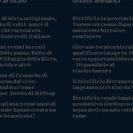
 articoli
Ultimi annunci
 di birra artigianale,
Birrificio in provinci
a di volti: nasce il
Varese cerca una figur
che racconta la
assistente birraio e
ione craft italiana
cantiniere
mi eventi birrari
Giovane tecnico birra
ella pausa: Bolle di
qualificato (stage in A
Villaggio della Birra,
cerca opportunità lav
cida e altri
– Disponibile al
trasferimento
ast di Cronache di
orna dal vivo:
Il birrificio Birranov
onista Conor
impianto a tre tini da 
her-Deeks di Hilltop
Birrificio vende impi
taliana: trent’anni di
produttivo (in blocco 
anale hanno creato un
separate) con sala cott
o brassicolo?
rame