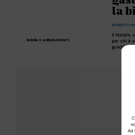
la b
ROBERTO M
Il Natale, 
per chi è 
BIRRA E ABBINAMENTI
gradita...
C
no
Ad 