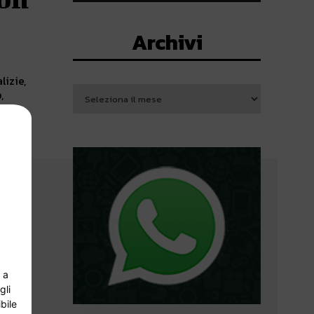
Archivi
lizie,
,
 a
gli
bile