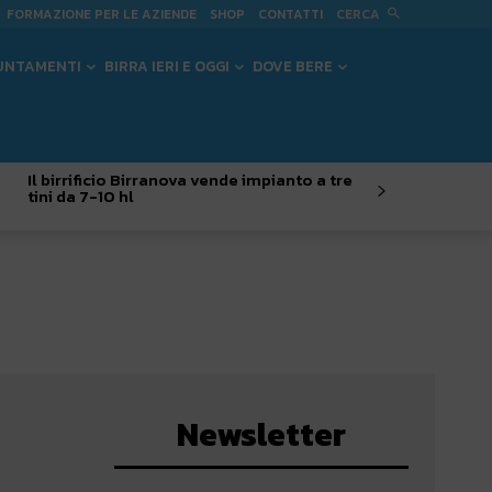
CERCA
FORMAZIONE PER LE AZIENDE
SHOP
CONTATTI
UNTAMENTI
BIRRA IERI E OGGI
DOVE BERE
Il birrificio Birranova vende impianto a tre
tini da 7-10 hl
Newsletter