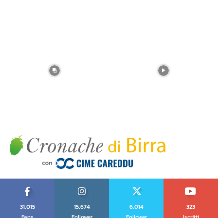
31,015
15,674
6,014
323
Fans
Follower
Follower
Iscritti