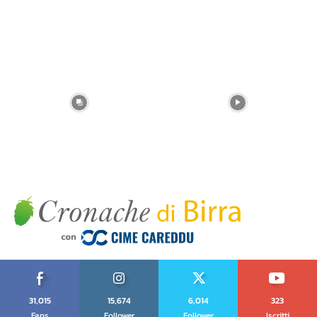
31,015
15,674
6,014
323
Fans
Follower
Follower
Iscritti