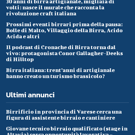
30 anni di birra artigianale, migliaia di
volti: nasce il murale che racconta la
rivoluzione craft italiana
Prossimi eventi birrari prima della pausa:
Bolle di Malto, Villaggio della Birra, Acido
Acida e altri
Il podcast di Cronache di Birra torna dal
vivo: protagonista Conor Gallagher-Deeks
di Hilltop
Birra italiana: trent’anni di artigianale
hanno creato un turismo brassicolo?
Ultimi annunci
Birrificio in provincia di Varese cerca una
figura di assistente birraio e cantiniere
Giovane tecnico birraio qualificato (stage in
Altavia) cerca opportunità lavorativa –