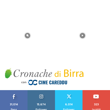
31,014
15,674
6,014
323
Fans
Follower
Follower
Iscritti