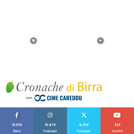
31,014
15,674
6,014
323
Fans
Follower
Follower
Iscritti