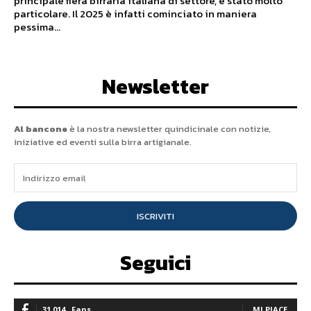
principale fiera birraria italiana di settore, è stato molto
particolare. Il 2025 è infatti cominciato in maniera
pessima...
Newsletter
Al bancone
è la nostra newsletter quindicinale con notizie,
iniziative ed eventi sulla birra artigianale.
ISCRIVITI
Seguici
31,014
Fans
MI PIACE