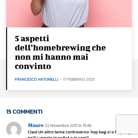
5 aspetti
dell’homebrewing che
non mi hanno mai
convinto
FRANCESCO ANTONELLI
-
17 FEBBRAIO 2025
15 COMMENTI
Mauro
22 Novembre 2017 In 15:48
Ciao! Un altro tema controverso: hop bag si o hop bag
no?! Luppolo in pellet o in coni?