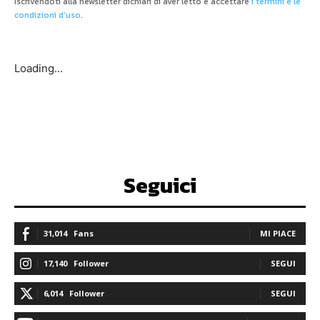
Iscrivendoti alla newsletter dichiari di aver letto e accettare
i termini e le
condizioni d'uso
.
Loading...
Seguici
31,014
Fans
MI PIACE
17,140
Follower
SEGUI
6,014
Follower
SEGUI