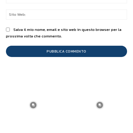
Sit
We
Salva il mio nome, email e sito web in questo browser per la
prossima volta che commento.