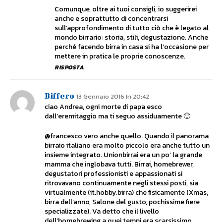
Comunque, oltre ai tuoi consigli, io suggerirei
anche e soprattutto di concentrarsi
sull’approfondimento di tutto ciò che è legato al
mondo birrario: storia, stili, degustazione. Anche
perché facendo birra in casa si ha l’occasione per
mettere in pratica le proprie conoscenze.
RISPOSTA
Biffero
13 Gennaio 2016 In 20:42
ciao Andrea, ogni morte di papa esco
dall’eremitaggio ma ti seguo assiduamente 🙂
@francesco vero anche quello. Quando il panorama
birraio italiano era molto piccolo era anche tutto un
insieme integrato. Unionbirrai era un po’ la grande
mamma che inglobava tutti. Birrai, homebrewer,
degustatori professionisti e appassionati si
ritrovavano continuamente negli stessi posti, sia
virtualmente (it.hobby.birra) che fisicamente (Xmas,
birra dell’anno, Salone del gusto, pochissime fiere
specializzate). Va detto che il livello
dell’homebrewing a quei tempi era scarsissimo