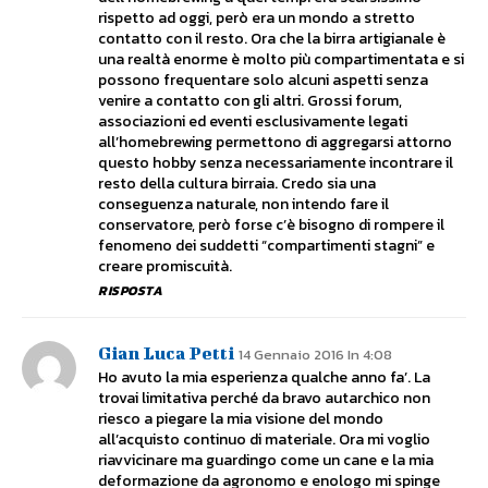
rispetto ad oggi, però era un mondo a stretto
contatto con il resto. Ora che la birra artigianale è
una realtà enorme è molto più compartimentata e si
possono frequentare solo alcuni aspetti senza
venire a contatto con gli altri. Grossi forum,
associazioni ed eventi esclusivamente legati
all’homebrewing permettono di aggregarsi attorno
questo hobby senza necessariamente incontrare il
resto della cultura birraia. Credo sia una
conseguenza naturale, non intendo fare il
conservatore, però forse c’è bisogno di rompere il
fenomeno dei suddetti “compartimenti stagni” e
creare promiscuità.
RISPOSTA
Gian Luca Petti
14 Gennaio 2016 In 4:08
Ho avuto la mia esperienza qualche anno fa’. La
trovai limitativa perché da bravo autarchico non
riesco a piegare la mia visione del mondo
all’acquisto continuo di materiale. Ora mi voglio
riavvicinare ma guardingo come un cane e la mia
deformazione da agronomo e enologo mi spinge