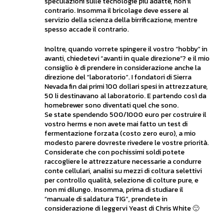
speculazioni sulle tecnologie più adatte, non il
contrario. Insomma il bricolage deve essere al
servizio della scienza della birrificazione, mentre
spesso accade il contrario.
Inoltre, quando vorrete spingere il vostro “hobby” in
avanti, chiedetevi “avanti in quale direzione”? e il mio
consiglio è di prendere in considerazione anche la
direzione del “laboratorio”. I fondatori di Sierra
Nevada fin dai primi 100 dollari spesi in attrezzature,
50 li destinavano al laboratorio. E partendo così da
homebrewer sono diventati quel che sono.
Se state spendendo 500/1000 euro per costruire il
vostro herms e non avete mai fatto un test di
fermentazione forzata (costo zero euro), a mio
modesto parere dovreste rivedere le vostre priorità.
Considerate che con pochissimi soldi potete
raccogliere le attrezzature necessarie a condurre
conte cellulari, analisi su mezzi di coltura selettivi
per controllo qualità, selezione di colture pure, e
non mi dilungo. Insomma, prima di studiare il
“manuale di saldatura TIG”, prendete in
considerazione di leggervi Yeast di Chris White 🙂