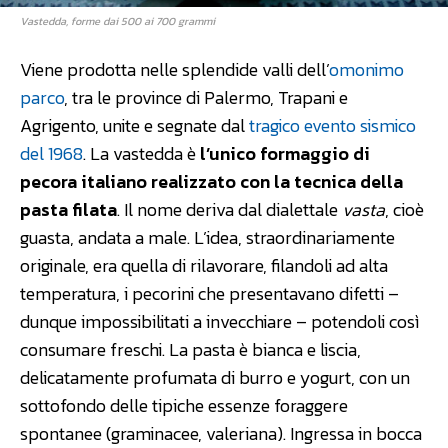
Vastedda, forme dai 500 ai 700 grammi
Viene prodotta nelle splendide valli dell’
omonimo
parco
, tra le province di Palermo, Trapani e
Agrigento, unite e segnate dal
tragico evento sismico
del 1968
. La vastedda è
l’unico formaggio di
pecora italiano realizzato con la tecnica della
pasta filata
. Il nome deriva dal dialettale
vasta
, cioè
guasta, andata a male. L’idea, straordinariamente
originale, era quella di rilavorare, filandoli ad alta
temperatura, i pecorini che presentavano difetti –
dunque impossibilitati a invecchiare – potendoli così
consumare freschi. La pasta è bianca e liscia,
delicatamente profumata di burro e yogurt, con un
sottofondo delle tipiche essenze foraggere
spontanee (graminacee, valeriana). Ingressa in bocca