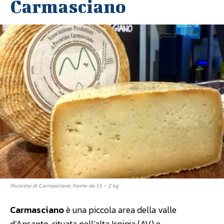
Carmasciano
Pecorino di Carmasciano, forme da 1,5 – 2 kg
Carmasciano
è una piccola area della valle
d’Ansanto, situata nell’alta Irpinia (AV) e