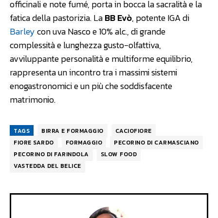
officinali e note fumé, porta in bocca la sacralità e la
fatica della pastorizia. La
BB Evò
, potente IGA di
Barley
con uva Nasco e 10% alc., di grande
complessità e lunghezza gusto-olfattiva,
avviluppante personalità e multiforme equilibrio,
rappresenta un incontro tra i massimi sistemi
enogastronomici e un più che soddisfacente
matrimonio.
TAGS
BIRRA E FORMAGGIO
CACIOFIORE
FIORE SARDO
FORMAGGIO
PECORINO DI CARMASCIANO
PECORINO DI FARINDOLA
SLOW FOOD
VASTEDDA DEL BELICE