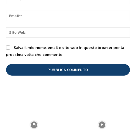
Ema
Sit
We
Salva il mio nome, email e sito web in questo browser per la
prossima volta che commento.