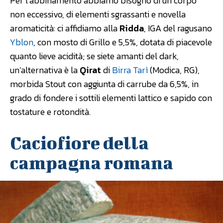
Per l’abbinamento abbiamo bisogno di un corpo
non eccessivo, di elementi sgrassanti e novella
aromaticità: ci affidiamo alla
Ridda
, IGA del ragusano
Yblon
, con mosto di Grillo e 5,5%, dotata di piacevole
quanto lieve acidità; se siete amanti del dark,
un’alternativa è la
Qirat
di
Birra Tarì
(Modica, RG),
morbida Stout con aggiunta di carrube da 6,5%, in
grado di fondere i sottili elementi lattico e sapido con
tostature e rotondità.
Caciofiore della
campagna romana