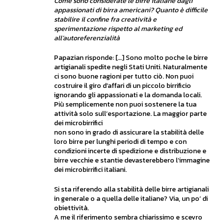
Come sono considerate le birre italiane dagli
appassionati di birra americani? Quanto è difficile
stabilire il confine fra creatività e
sperimentazione rispetto al marketing ed
all’autoreferenzialità
Papazian risponde: […] Sono molto poche le birre
artigianali spedite negli Stati Uniti. Naturalmente
ci sono buone ragioni per tutto ciò. Non puoi
costruire il giro d’affari di un piccolo birrificio
ignorando gli appassionati e la domanda locali.
Più semplicemente non puoi sostenere la tua
attività solo sull’esportazione. La maggior parte
dei microbirrifici
non sono in grado di assicurare la stabilità delle
loro birre per lunghi periodi di tempo e con
condizioni incerte di spedizione e distribuzione e
birre vecchie e stantie devasterebbero l’immagine
dei microbirrifici italiani.
Si sta riferendo alla stabilità delle birre artigianali
in generale o a quella delle italiane? Via, un po’ di
obiettività.
A me il riferimento sembra chiarissimo e scevro