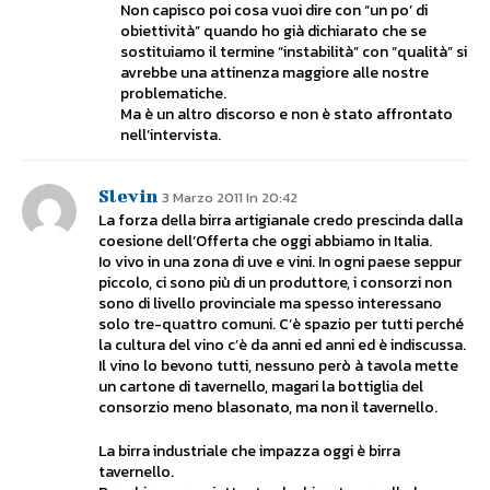
Non capisco poi cosa vuoi dire con “un po’ di
obiettività” quando ho già dichiarato che se
sostituiamo il termine “instabilità” con “qualità” si
avrebbe una attinenza maggiore alle nostre
problematiche.
Ma è un altro discorso e non è stato affrontato
nell’intervista.
Slevin
3 Marzo 2011 In 20:42
La forza della birra artigianale credo prescinda dalla
coesione dell’Offerta che oggi abbiamo in Italia.
Io vivo in una zona di uve e vini. In ogni paese seppur
piccolo, ci sono più di un produttore, i consorzi non
sono di livello provinciale ma spesso interessano
solo tre-quattro comuni. C’è spazio per tutti perché
la cultura del vino c’è da anni ed anni ed è indiscussa.
Il vino lo bevono tutti, nessuno però à tavola mette
un cartone di tavernello, magari la bottiglia del
consorzio meno blasonato, ma non il tavernello.
La birra industriale che impazza oggi è birra
tavernello.