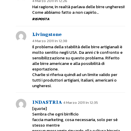
4 Marzo 2011 In 12:26
Hai ragione, in realtà parlava delle birre ungheresi!
Come abbiamo fatto a non capirlo…
RISPOSTA
Livingstone
4 Marzo 2011 In 12:38
Il problema della stabilità delle birre artigianali è
molto sentito negli USA. Da anni c’è confronto e
sensibilizzazione su questo problema. Riferito
alle birre americane e alla possibilità di
esportazione.
Charlie si riferiva quindi ad un limite valido per
tutti i produttori artigiani, italiani, americani o
ungheresi.
INDASTRIA
4 Marzo 2011 In 12:35
[quote]
Sembra che ogni birrificio
faccia marketing, cosa necessaria, solo per sé
stesso mentre
nessun messaggio riguardo alla cultura birraria