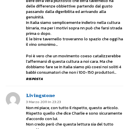
Bere birra vera piuttosto che birra tavernello ha
delle differenze obbiettive: partendo dal gusto
passando dalla digeribilita ed arrivando alla
genuinità.
In Italia siamo semplicemente indietro nella cultura
birraria, ma per i motivi sopra nn può che farsi strada
prima o dopo.
E le birre tavernello troveranno lo spazio che oggi ha
il vino omonimo…
Poi è vero che un movimento coeso catalizzerebbe
l’affermarsi di questa cultura a noi cara. Ma che
dobbiamo fare se in Italia siamo più coesi noi soliti 4
babbi consumatori che non i 100-150 produttori…
RISPOSTA
Livingstone
3 Marzo 2011 In 23:23
Non mi piace, con tutto il rispetto, questo articolo.
Rispetto quello che dice Charlie e sono sicuramente
d’accordo con lui.
Non credo però che questa lettura sia del tutto