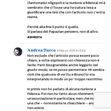
(fantomatici oligopoli e la riunione a fidenza) mi è
sembrato che ci fosse una forzatura tesa a
giustificare una tesi che con l’articolo non c’entra
niente.
Perchè alla fine il punto è quello.
Si parlava del Papazian pensiero, non di altro.
RISPOSTA
Andrea Turco
4 Marzo 2011 In 11:54
Non escludo che l’articolo possa essere poco
chiaro, a volte esprimersi con chiarezza non è
facile. Però bisognerebbe anche leggerlo nel
giusto modo, se mi posso permettere. Mi sembra
cioè che qualcuno di voi (tu e Bruno) lo sta
interpretando in modo un po’ troppo restrittivo.
In primis non ho parlato di alcuna riunione a
Fidenza. Poi non ho fatto alcun riferimento a
un’associazione in particolare, men che meno a
una che – nonostante le chiacchiere – ancora
non esiste.