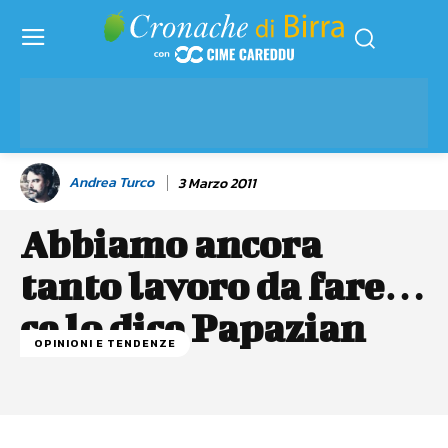
Andrea Turco
3 Marzo 2011
Abbiamo ancora
tanto lavoro da fare…
ce lo dice Papazian
OPINIONI E TENDENZE