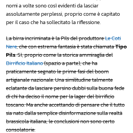
nomi a volte sono così evidenti da lasciar
assolutamente perplessi, proprio come è capitato
per il caso che ha sollecitato la riflessione.
La birra incriminata è la Pils del produttore
Le Coti
Nere
, che con estrema fantasia è stata chiamata
Tipo
Pils
. Sì, proprio come la storica ammiraglia del
Birrificio Italiano
(spazio a parte), che ha
praticamente segnato le prime fasi del boom
artigianale nazionale. Una similitudine talmente
eclatante da lasciare persino dubbi sulla buona fede
di chi ha deciso il nome per la lager del birrificio
toscano. Ma anche accettando di pensare che il tutto
sia nato dalla semplice disinformazione sulla realtà
brassicola italiana, le conclusioni non sono certo
consolatorie.