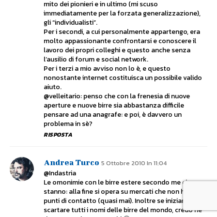
mito dei pionieri e in ultimo (mi scuso
immediatamente per la forzata generalizzazione),
gli “individualisti”.
Per i secondi, a cui personalmente appartengo, era
molto appassionante confrontarsi e conoscere il
lavoro dei propri colleghi e questo anche senza
l’ausilio di forum e social network.
Per i terzi a mio avviso non lo è, e questo
nonostante internet costituisca un possibile valido
aiuto.
@velleitario: penso che con la frenesia di nuove
aperture e nuove birre sia abbastanza difficile
pensare ad una anagrafe: e poi, è davvero un
problema in sè?
RISPOSTA
Andrea Turco
5 Ottobre 2010 In 11:04
@Indastria
Le omonimie con le birre estere secondo me ci
stanno: alla fine si opera su mercati che non hanno
punti di contatto (quasi mai). Inoltre se iniziamo a
scartare tutti i nomi delle birre del mondo, credo ne