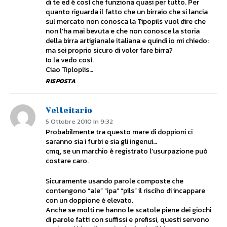
di te ed è così che funziona quasi per tutto. Per
quanto riguarda il fatto che un birraio che si lancia
sul mercato non conosca la Tipopils vuol dire che
non l’ha mai bevuta e che non conosce la storia
della birra artigianale italiana e quindi io mi chiedo:
ma sei proprio sicuro di voler fare birra?
Io la vedo così.
Ciao Tiploplis…
RISPOSTA
Velleitario
5 Ottobre 2010 In 9:32
Probabilmente tra questo mare di doppioni ci
saranno sia i furbi e sia gli ingenui…
cmq, se un marchio è registrato l’usurpazione può
costare caro.
Sicuramente usando parole composte che
contengono “ale” “ipa” “pils” il risciho di incappare
con un doppione è elevato.
Anche se molti ne hanno le scatole piene dei giochi
di parole fatti con suffissi e prefissi, questi servono