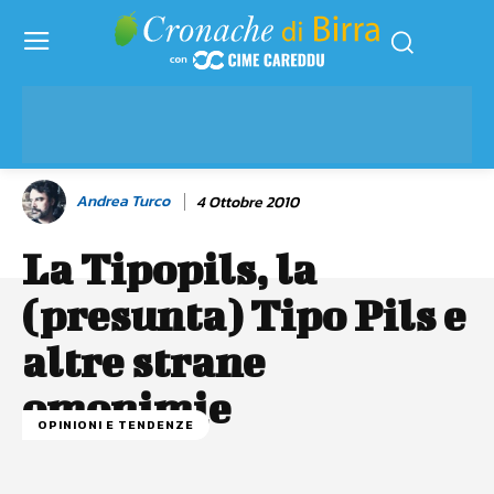
Andrea Turco
4 Ottobre 2010
La Tipopils, la
(presunta) Tipo Pils e
altre strane
omonimie
OPINIONI E TENDENZE