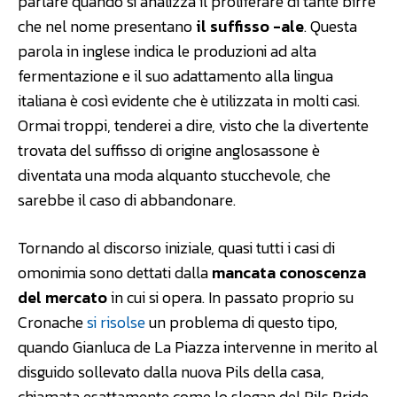
parlare quando si analizza il proliferare di tante birre
che nel nome presentano
il suffisso -ale
. Questa
parola in inglese indica le produzioni ad alta
fermentazione e il suo adattamento alla lingua
italiana è così evidente che è utilizzata in molti casi.
Ormai troppi, tenderei a dire, visto che la divertente
trovata del suffisso di origine anglosassone è
diventata una moda alquanto stucchevole, che
sarebbe il caso di abbandonare.
Tornando al discorso iniziale, quasi tutti i casi di
omonimia sono dettati dalla
mancata conoscenza
del mercato
in cui si opera. In passato proprio su
Cronache
si risolse
un problema di questo tipo,
quando Gianluca de La Piazza intervenne in merito al
disguido sollevato dalla nuova Pils della casa,
chiamata esattamente come lo slogan del Pils Pride