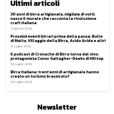
Ultimi articoli
30 anni di birra artigianale, migliaia di volti:
nasce il murale che racconta la rivoluzione
craft italiana
3 Agosto 2026
Prossimi eventi birrari prima della pausa: Bolle
di Malto, Villaggio della Birra, Acido Acida e altri
31 Luglio 2026
Il podcast di Cronache di Birra torna dal vivo:
protagonista Conor Gallagher-Deeks di Hilltop
30 Luglio 2026
Birra italiana: trent’anni di artigianale hanno
creato un turismo brassicolo?
29 Luglio 2026
Newsletter