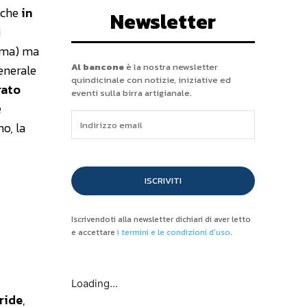
è che
in
Newsletter
i
roma) ma
Al bancone
è la nostra newsletter
generale
quindicinale con notizie, iniziative ed
rato
eventi sulla birra artigianale.
e
no, la
ISCRIVITI
Iscrivendoti alla newsletter dichiari di aver letto
e accettare
i termini e le condizioni d'uso
.
Loading...
Pride
,