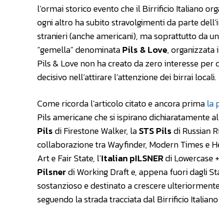
l’ormai storico evento che il Birrificio Italiano or
ogni altro ha subito stravolgimenti da parte dell’in
stranieri (anche americani), ma soprattutto da un 
“gemella” denominata
Pils & Love
, organizzata 
Pils & Love non ha creato da zero interesse per 
decisivo nell’attirare l’attenzione dei birrai locali.
Come ricorda l’articolo citato e ancora prima
la 
Pils americane che si ispirano dichiaratamente al
Pils
di Firestone Walker, la
STS Pils
di Russian Ri
collaborazione tra Wayfinder, Modern Times e Hea
Art e Fair State, l’
Italian pILSNER
di Lowercase 
Pilsner
di Working Draft e, appena fuori dagli Sta
sostanzioso e destinato a crescere ulteriormente 
seguendo la strada tracciata dal Birrificio Italiano