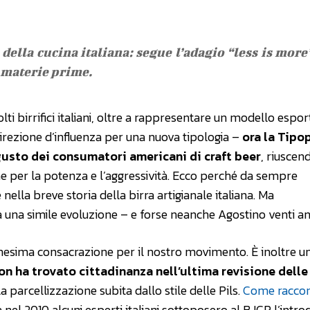
 della cucina italiana: segue l’adagio “less is more
 materie prime.
ti birrifici italiani, oltre a rappresentare un modello espo
direzione d’influenza per una nuova tipologia –
ora la Tipop
gusto dei consumatori americani di craft beer
, riuscend
he per la potenza e l’aggressività. Ecco perché da sempre
nella breve storia della birra artigianale italiana. Ma
a simile evoluzione – e forse neanche Agostino venti an
nnesima consacrazione per il nostro movimento. È inoltre 
non ha trovato cittadinanza nell’ultima revisione delle
 parcellizzazione subita dallo stile delle Pils.
Come racco
già nel 2010 alcuni esperti italiani sottoposero al BJCP l’intr