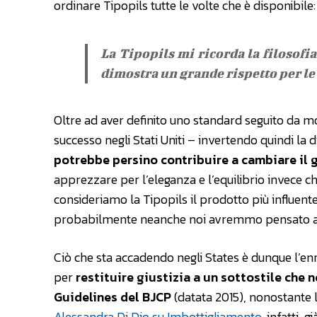
ordinare Tipopils tutte le volte che è disponibile:
La Tipopils mi ricorda la filosofia
dimostra un grande rispetto per le
Oltre ad aver definito uno standard seguito da mol
successo negli Stati Uniti – invertendo quindi la 
potrebbe persino contribuire a cambiare il 
apprezzare per l’eleganza e l’equilibrio invece c
consideriamo la Tipopils il prodotto più influente 
probabilmente neanche noi avremmo pensato a un
Ciò che sta accadendo negli States è dunque l’e
per
restituire giustizia a un sottostile che 
Guidelines del BJCP
(datata 2015), nonostante la
Alessandra Di Dio su Imbottigliamento
, infatti, 