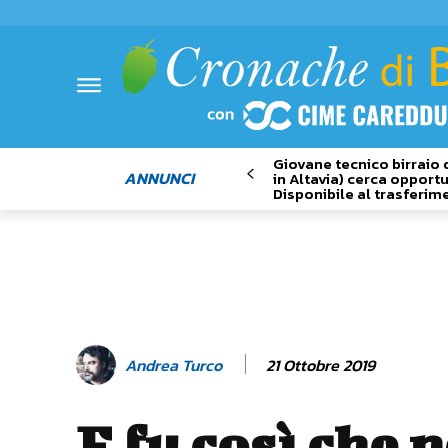
Giovane tecnico birraio 
ANNUNCI
in Altavia) cerca opportu
Disponibile al trasferim
21 Ottobre 2019
Andrea Turco
E fu così che n