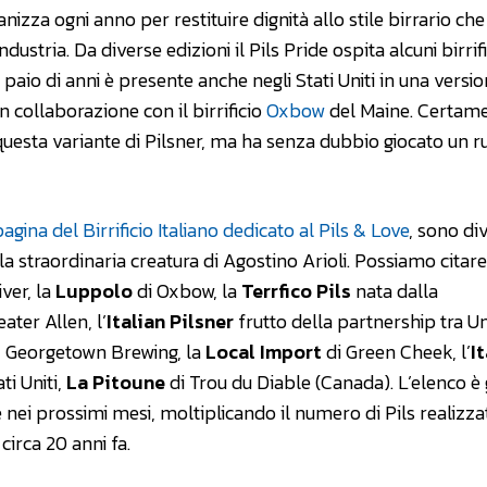
ganizza ogni anno per restituire dignità allo stile birrario che
dustria. Da diverse edizioni il Pils Pride ospita alcuni birrifi
paio di anni è presente anche negli Stati Uniti in una versi
in collaborazione con il birrificio
Oxbow
del Maine. Certame
questa variante di Pilsner, ma ha senza dubbio giocato un r
pagina del Birrificio Italiano dedicato al Pils & Love
, sono di
la straordinaria creatura di Agostino Arioli. Possiamo citare
ver, la
Luppolo
di Oxbow, la
Terrfico Pils
nata dalla
ter Allen, l’
Italian Pilsner
frutto della partnership tra Un
+ Georgetown Brewing, la
Local Import
di Green Cheek, l’
I
ti Uniti,
La Pitoune
di Trou du Diable (Canada). L’elenco è 
nei prossimi mesi, moltiplicando il numero di Pils realizza
 circa 20 anni fa.