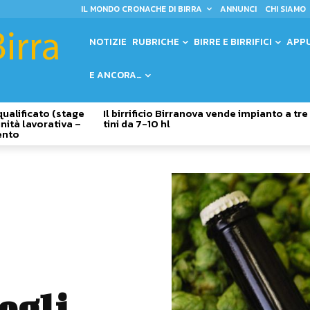
IL MONDO CRONACHE DI BIRRA
ANNUNCI
CHI SIAMO
NOTIZIE
RUBRICHE
BIRRE E BIRRIFICI
APP
E ANCORA…
qualificato (stage
Il birrificio Birranova vende impianto a tre
nità lavorativa –
tini da 7-10 hl
ento
egli