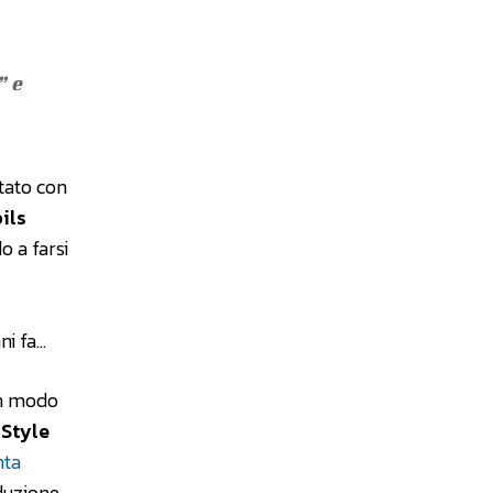
” e
rtato con
ils
o a farsi
ni fa…
un modo
 Style
nta
oduzione