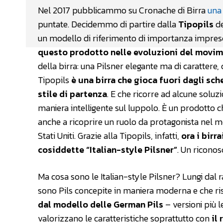
Nel 2017 pubblicammo su Cronache di Birra
una 
puntate. Decidemmo di partire dalla
Tipopils
d
un modello di riferimento di importanza impresc
questo prodotto nelle evoluzioni del movim
della birra: una Pilsner elegante ma di caratter
Tipopils
è una birra che gioca fuori dagli sch
stile di partenza
. E che ricorre ad alcune soluz
maniera intelligente sul luppolo. È un prodotto ch
anche a ricoprire un ruolo da protagonista nel me
Stati Uniti. Grazie alla Tipopils, infatti,
ora i birr
cosiddette “Italian-style Pilsner”
. Un ricono
Ma cosa sono le Italian-style Pilsner? Lungi dal
sono Pils concepite in maniera moderna e che risp
dal modello delle German Pils
– versioni più l
valorizzano le caratteristiche soprattutto con
il