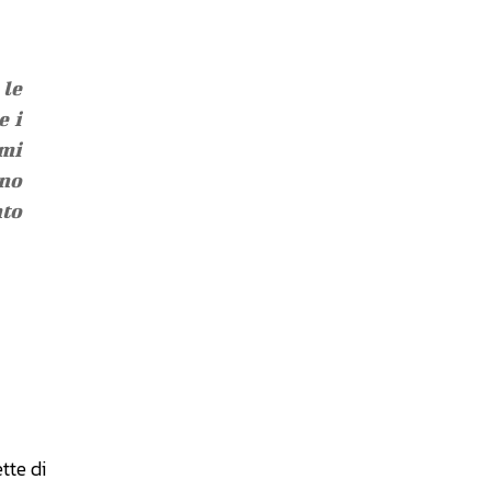
 le
e i
omi
ano
to
tte di