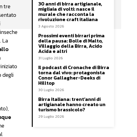
30 anni di birra artigianale,
in tre
migliaia di volti: nasce il
murale che racconta la
sentato
rivoluzione craft italiana
i
3 Agosto 2026
rinseche
Prossimi eventi birrari prima
. La
della pausa: Bolle di Malto,
Villaggio della Birra, Acido
allo
Acida e altri
n
31 Luglio 2026
iniziato
Il podcast di Cronache di Birra
torna dal vivo: protagonista
 degli
Conor Gallagher-Deeks di
Hilltop
30 Luglio 2026
Birra italiana: trent’anni di
artigianale hanno creato un
to),
turismo brassicolo?
nque
29 Luglio 2026
ne
al