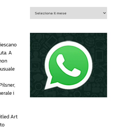
riescano
uta. A
 non
nusuale
Pilsner,
erale i
tled Art
ato