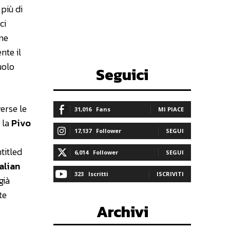
 più di
ci
one
nte il
uolo
Seguici
verse le
31,016
Fans
MI PIACE
 la
Pivo
17,137
Follower
SEGUI
titled
6,014
Follower
SEGUI
talian
323
Iscritti
ISCRIVITI
già
te
Archivi