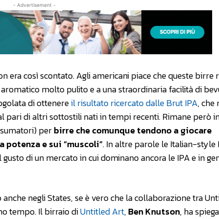
- Advertisement -
non era così scontato. Agli americani piace che queste birre 
o aromatico molto pulito e a una straordinaria facilità di bev
ogolata di ottenere
il risultato ricercato dalle Brut IPA
, che
pari di altri sottostili nati in tempi recenti. Rimane però i
onsumatori) per
birre che comunque tendono a giocare
la potenza e sui “muscoli”
. In altre parole le Italian-style 
 gusto di un mercato in cui dominano ancora le IPA e in gen
che negli States, se è vero che la collaborazione tra Unti
mo tempo. Il birraio di
Untitled Art
,
Ben Knutson
, ha spieg