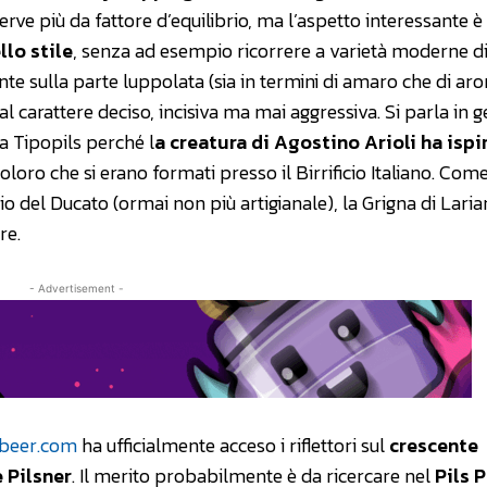
rve più da fattore d’equilibrio, ma l’aspetto interessante 
llo stile
, senza ad esempio ricorrere a varietà moderne d
ente sulla parte luppolata (sia in termini di amaro che di a
 carattere deciso, incisiva ma mai aggressiva. Si parla in 
la Tipopils perché l
a creatura di Agostino Arioli ha ispi
coloro che si erano formati presso il Birrificio Italiano. Com
io del Ducato (ormai non più artigianale), la Grigna di Laria
re.
- Advertisement -
ftbeer.com
ha ufficialmente acceso i riflettori sul
crescente
e Pilsner
. Il merito probabilmente è da ricercare nel
Pils 