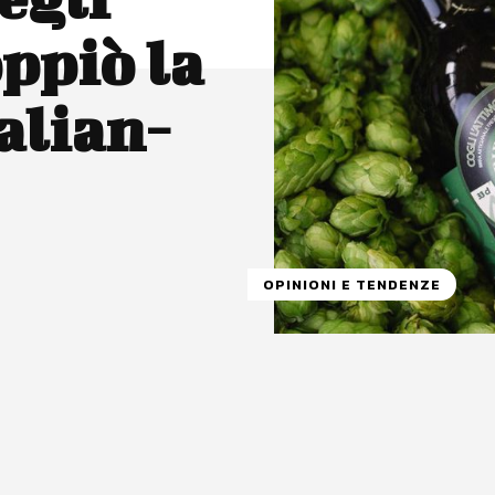
oppiò la
alian-
OPINIONI E TENDENZE
atsApp
Linkedin
X