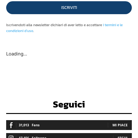
ISCRIVITI
Iscrivendoti alla newsletter dichiari di aver letto e accettare
i termini e le
condizioni d'uso
.
Loading...
Seguici
31,013
Fans
MI PIACE
17,156
Follower
SEGUI