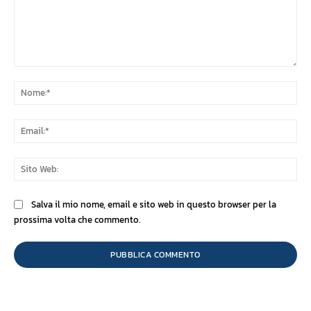
Commento:
No
Ema
Sit
We
Salva il mio nome, email e sito web in questo browser per la
prossima volta che commento.