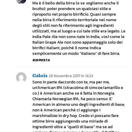
Ma è il bello della birra (e se vogliamo anche il
brutto): poter prendere un qualsiasi stile e
riproporlo nel proprio birrificio. Quasi sempre
nella birra il riferimento territoriale nel nome
degli stili non fa riferimento agli ingredienti
utilizzati, ma al luogo a cui tale stile era legato. Le
India Pale Ale non sono nate in India, così come le
Italian Grape Ale non sono appannaggio solo dei
birrifici italiani, poiché il nome indica
semplicemente un modo “italiano” di fare birra.
RISPOSTA
Galois
28 Novembre 2017 In 14:23
Sono in parte daccordo con te, ma per me,
un’American IPA (stracolma di simcoe/amarillo e
co.) è American anche se è fatta in Norvegia.
Chiamarla Norwegian IPA, ha poco senso. E’
American in almeno uno degli ingredienti di base,
non è American perchè ci aggiunge i
marshmallow in dry hop. Credo si possano fare
ottime birre aggiungendo una miriade di
ingredienti oltre a “quelli di base” ma se ad