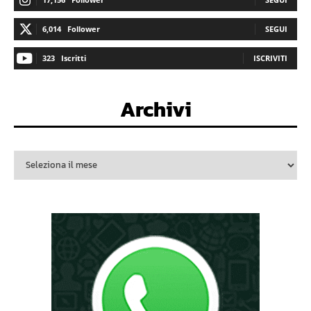
6,014
Follower
SEGUI
323
Iscritti
ISCRIVITI
Archivi