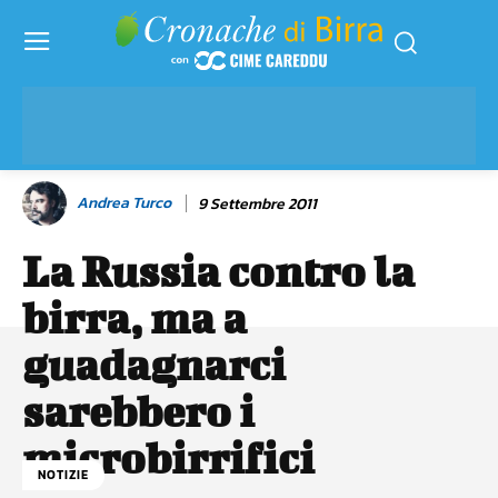
Andrea Turco
9 Settembre 2011
La Russia contro la
birra, ma a
guadagnarci
sarebbero i
microbirrifici
NOTIZIE