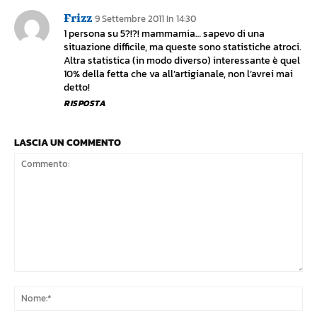
Frizz
9 Settembre 2011 In 14:30
1 persona su 5?!?! mammamia… sapevo di una
situazione difficile, ma queste sono statistiche atroci.
Altra statistica (in modo diverso) interessante è quel
10% della fetta che va all’artigianale, non l’avrei mai
detto!
RISPOSTA
LASCIA UN COMMENTO
Commento:
No