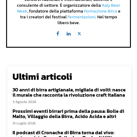
consulente di settore. È organizzatore della
Italy Beer
Week
, fondatore della piattaforma
Formazione Birra
e
tra i creatori del festival
Fermentazioni
. Nel tempo
libero beve.
Ultimi articoli
30 anni di birra artigianale, migliaia di volti: nasce
il murale che racconta la rivoluzione craft italiana
3 Agosto 2026
Prossimi eventi birrari prima della pausa: Bolle di
Malto, Villaggio della Birra, Acido Acida e altri
31 Luglio 2026
Il podcast di Cronache di Birra torna dal vivo: