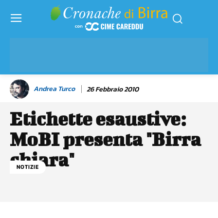
Andrea Turco
26 Febbraio 2010
Etichette esaustive:
MoBI presenta "Birra
chiara"
NOTIZIE