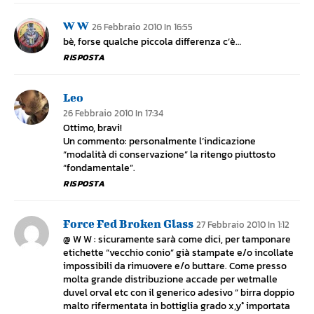
W W
26 Febbraio 2010 In 16:55
bè, forse qualche piccola differenza c’è…
RISPOSTA
Leo
26 Febbraio 2010 In 17:34
Ottimo, bravi!
Un commento: personalmente l’indicazione
“modalità di conservazione” la ritengo piuttosto
“fondamentale”.
RISPOSTA
Force Fed Broken Glass
27 Febbraio 2010 In 1:12
@ W W : sicuramente sarà come dici, per tamponare
etichette “vecchio conio” già stampate e/o incollate
impossibili da rimuovere e/o buttare. Come presso
molta grande distribuzione accade per wetmalle
duvel orval etc con il generico adesivo ” birra doppio
malto rifermentata in bottiglia grado x,y° importata