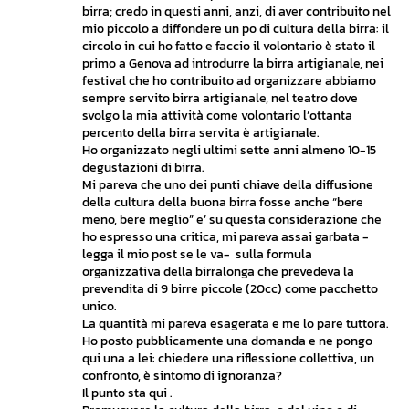
birra; credo in questi anni, anzi, di aver contribuito nel
mio piccolo a diffondere un po di cultura della birra: il
circolo in cui ho fatto e faccio il volontario è stato il
primo a Genova ad introdurre la birra artigianale, nei
festival che ho contribuito ad organizzare abbiamo
sempre servito birra artigianale, nel teatro dove
svolgo la mia attività come volontario l’ottanta
percento della birra servita è artigianale.
Ho organizzato negli ultimi sette anni almeno 10-15
degustazioni di birra.
Mi pareva che uno dei punti chiave della diffusione
della cultura della buona birra fosse anche “bere
meno, bere meglio” e’ su questa considerazione che
ho espresso una critica, mi pareva assai garbata -
legga il mio post se le va- sulla formula
organizzativa della birralonga che prevedeva la
prevendita di 9 birre piccole (20cc) come pacchetto
unico.
La quantità mi pareva esagerata e me lo pare tuttora.
Ho posto pubblicamente una domanda e ne pongo
qui una a lei: chiedere una riflessione collettiva, un
confronto, è sintomo di ignoranza?
Il punto sta qui .