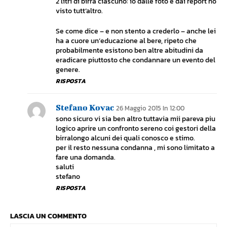
2 litri di birra ciascuno: io dalle foto e dai report ho
visto tutt’altro.
Se come dice – e non stento a crederlo – anche lei
ha a cuore un’educazione al bere, ripeto che
probabilmente esistono ben altre abitudini da
eradicare piuttosto che condannare un evento del
genere.
RISPOSTA
Stefano Kovac
26 Maggio 2015 In 12:00
sono sicuro vi sia ben altro tuttavia mii pareva piu
logico aprire un confronto sereno coi gestori della
birralongo alcuni dei quali conosco e stimo.
per il resto nessuna condanna , mi sono limitato a
fare una domanda.
saluti
stefano
RISPOSTA
LASCIA UN COMMENTO