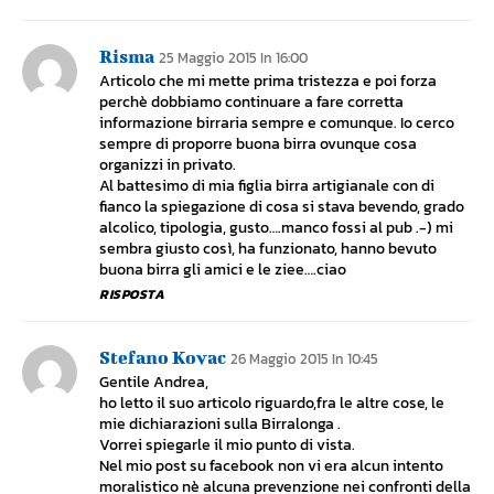
Risma
25 Maggio 2015 In 16:00
Articolo che mi mette prima tristezza e poi forza
perchè dobbiamo continuare a fare corretta
informazione birraria sempre e comunque. Io cerco
sempre di proporre buona birra ovunque cosa
organizzi in privato.
Al battesimo di mia figlia birra artigianale con di
fianco la spiegazione di cosa si stava bevendo, grado
alcolico, tipologia, gusto….manco fossi al pub .-) mi
sembra giusto così, ha funzionato, hanno bevuto
buona birra gli amici e le ziee….ciao
RISPOSTA
Stefano Kovac
26 Maggio 2015 In 10:45
Gentile Andrea,
ho letto il suo articolo riguardo,fra le altre cose, le
mie dichiarazioni sulla Birralonga .
Vorrei spiegarle il mio punto di vista.
Nel mio post su facebook non vi era alcun intento
moralistico nè alcuna prevenzione nei confronti della