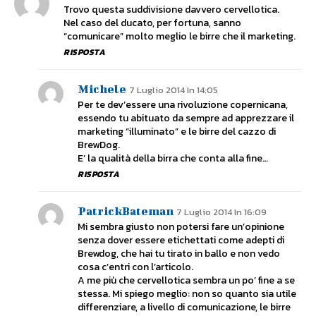
Trovo questa suddivisione davvero cervellotica.
Nel caso del ducato, per fortuna, sanno
“comunicare” molto meglio le birre che il marketing.
RISPOSTA
Michele
7 Luglio 2014 In 14:05
Per te dev’essere una rivoluzione copernicana,
essendo tu abituato da sempre ad apprezzare il
marketing “illuminato” e le birre del cazzo di
BrewDog.
E’ la qualità della birra che conta alla fine…
RISPOSTA
PatrickBateman
7 Luglio 2014 In 16:09
Mi sembra giusto non potersi fare un’opinione
senza dover essere etichettati come adepti di
Brewdog, che hai tu tirato in ballo e non vedo
cosa c’entri con l’articolo.
A me più che cervellotica sembra un po’ fine a se
stessa. Mi spiego meglio: non so quanto sia utile
differenziare, a livello di comunicazione, le birre