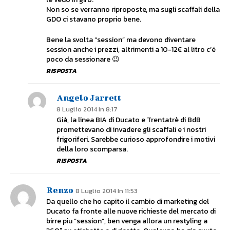
Non so se verranno riproposte, ma sugli scaffali della
GDO ci stavano proprio bene.
Bene la svolta “session” ma devono diventare
session anche i prezzi, altrimenti a 10-12€ al litro c’é
poco da sessionare 😉
RISPOSTA
Angelo Jarrett
8 Luglio 2014 In 8:17
Già, la linea BIA di Ducato e Trentatrè di BdB
promettevano di invadere gli scaffali e i nostri
frigoriferi. Sarebbe curioso approfondire i motivi
della loro scomparsa.
RISPOSTA
Renzo
8 Luglio 2014 In 11:53
Da quello che ho capito il cambio di marketing del
Ducato fa fronte alle nuove richieste del mercato di
birre piu “session”, ben venga allora un restyling a