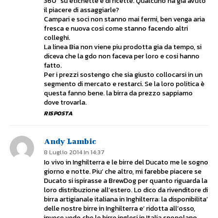
360° su etichette e di ricette. Qualcuno ha gia avuto
il piacere di assaggiarle?
Campari e soci non stanno mai fermi, ben venga aria
fresca e nuova cosi come stanno facendo altri
colleghi.
La linea Bia non viene piu prodotta gia da tempo, si
diceva che la gdo non faceva per loro e cosi hanno
fatto.
Per i prezzi sostengo che sia giusto collocarsi in un
segmento di mercato e restarci. Se la loro politica è
questa fanno bene. la birra da prezzo sappiamo
dove trovarla.
RISPOSTA
Andy Lambic
8 Luglio 2014 In 14:37
Io vivo in Inghilterra e le birre del Ducato me le sogno
giorno e notte. Piu’ che altro, mi farebbe piacere se
Ducato si ispirasse a BrewDog per quanto riguarda la
loro distribuzione all’estero. Lo dico da rivenditore di
birra artigianale italiana in Inghilterra: la disponibilita’
delle nostre birre in Inghilterra e’ ridotta all’osso,
invece vedo che le birre inglesi in Italia spopolano.