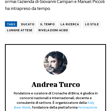
ormai l’azienda di Giovanni Campari e Manuel Piccoli
ha intrapreso da tempo.
TAGS
DUCATO
IL TEMPO
LA RICERCA
LO STILE
LUNGHE ATTESE
RIVELAZIONI ACIDE
Andrea Turco
Fondatore e curatore di Cronache di Birra, è giudice in
concorsi nazionali e internazionali, docente e
consulente di settore. È organizzatore della
Italy
Beer Week
, fondatore della piattaforma
Formazione