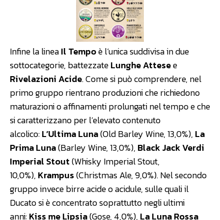
Infine la linea
Il Tempo
è l’unica suddivisa in due
sottocategorie, battezzate
Lunghe Attese
e
Rivelazioni Acide
. Come si può comprendere, nel
primo gruppo rientrano produzioni che richiedono
maturazioni o affinamenti prolungati nel tempo e che
si caratterizzano per l’elevato contenuto
alcolico:
L’Ultima Luna
(Old Barley Wine, 13,0%),
La
Prima Luna
(Barley Wine, 13,0%),
Black Jack Verdi
Imperial Stout
(Whisky Imperial Stout,
10,0%),
Krampus
(Christmas Ale, 9,0%). Nel secondo
gruppo invece birre acide o acidule, sulle quali il
Ducato si è concentrato soprattutto negli ultimi
anni:
Kiss me Lipsia
(Gose, 4,0%),
La Luna Rossa