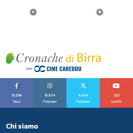
31,016
15,674
6,014
323
Fans
Follower
Follower
Iscritti
Chi siamo