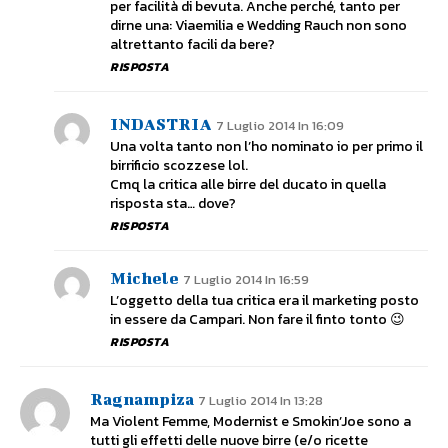
per facilità di bevuta. Anche perché, tanto per
dirne una: Viaemilia e Wedding Rauch non sono
altrettanto facili da bere?
RISPOSTA
INDASTRIA
7 Luglio 2014 In 16:09
Una volta tanto non l’ho nominato io per primo il
birrificio scozzese lol.
Cmq la critica alle birre del ducato in quella
risposta sta… dove?
RISPOSTA
Michele
7 Luglio 2014 In 16:59
L’oggetto della tua critica era il marketing posto
in essere da Campari. Non fare il finto tonto 😉
RISPOSTA
Ragnampiza
7 Luglio 2014 In 13:28
Ma Violent Femme, Modernist e Smokin’Joe sono a
tutti gli effetti delle nuove birre (e/o ricette