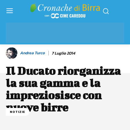
Andrea Turco
7 Luglio 2014
Il Ducato riorganizza
la sua gamma e la
impreziosisce con
nuove birre
NOTIZIE