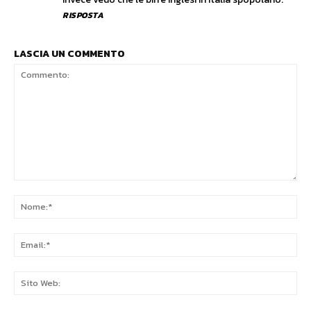
RISPOSTA
LASCIA UN COMMENTO
Commento:
No
Ema
Sit
We