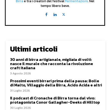
Birra
e tra i creatori del festival
Fermentazioni
. Nel
tempo libero beve.
Ultimi articoli
30 anni di birra artigianale, migliaia di volti:
nasce il murale che racconta la rivoluzione
craft italiana
3 Agosto 2026
Prossimi eventi birrari prima della pausa: Bolle
di Malto, Villaggio della Birra, Acido Acida e altri
31 Luglio 2026
Il podcast di Cronache di Birra torna dal vivo:
protagonista Conor Gallagher-Deeks di Hilltop
30 Luglio 2026