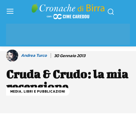
Andrea Turco
30 Gennaio 2013
Cruda & Crudo: la mia
recensione
MEDIA, LIBRI E PUBBLICAZIONI
Facebook
WhatsApp
Linkedin
X