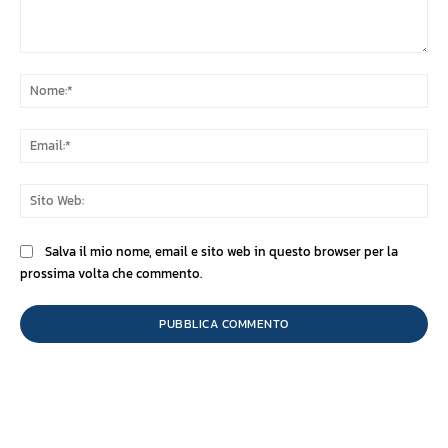
Commento:
No
Ema
Sit
We
Salva il mio nome, email e sito web in questo browser per la
prossima volta che commento.