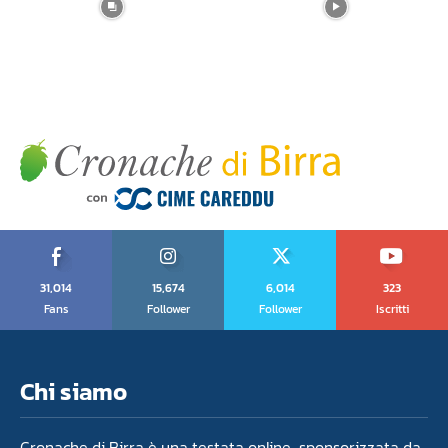
31,014
15,674
6,014
323
Fans
Follower
Follower
Iscritti
Chi siamo
Cronache di Birra è una testata online sponsorizzata da