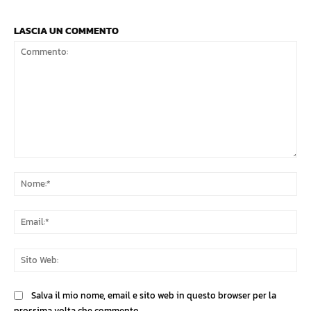
LASCIA UN COMMENTO
Commento:
No
Ema
Sit
We
Salva il mio nome, email e sito web in questo browser per la
prossima volta che commento.