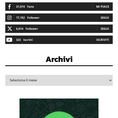
31,014
Fans
MI PIACE
17,152
Follower
SEGUI
6,014
Follower
SEGUI
323
Iscritti
ISCRIVITI
Archivi