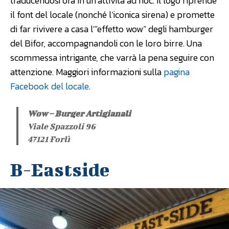
traducendosi ora in un’attività ad hoc. Il logo riprende
il font del locale (nonché l’iconica sirena) e promette
di far rivivere a casa l'”effetto wow” degli hamburger
del Bifor, accompagnandoli con le loro birre. Una
scommessa intrigante, che varrà la pena seguire con
attenzione. Maggiori informazioni sulla
pagina
Facebook del locale
.
Wow – Burger Artigianali
Viale Spazzoli 96
47121 Forlì
B-Eastside