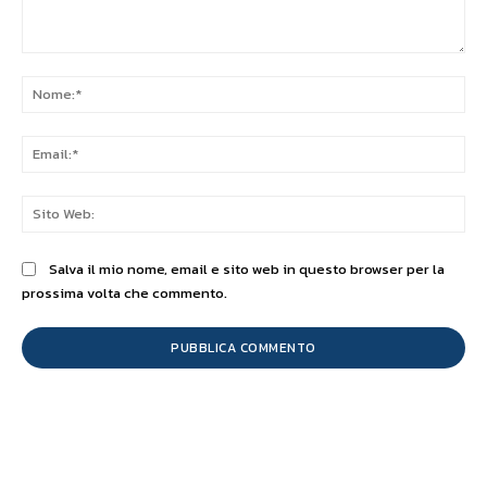
Commento:
No
Ema
Sit
We
Salva il mio nome, email e sito web in questo browser per la
prossima volta che commento.