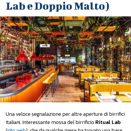
Lab e Doppio Malto)
Una veloce segnalazione per altre aperture di birrifici
italiani. Interessante mossa del birrificio
Ritual Lab
(
sito web
), che da qualche mese ha trovato una base