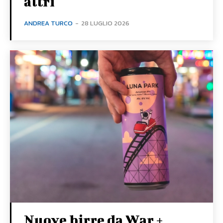
altri
ANDREA TURCO
-
28 LUGLIO 2026
Nuove birre da War +