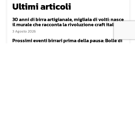
Ultimi articoli
30 anni di birra artigianale, migliaia di volti: nasce
il murale che racconta la rivoluzione craft italiana
3 Agosto 2026
Prossimi eventi birrari prima della pausa: Bolle di
Malto, Villaggio della Birra, Acido Acida e altri
31 Luglio 2026
Il podcast di Cronache di Birra torna dal vivo:
protagonista Conor Gallagher-Deeks di Hilltop
30 Luglio 2026
Birra italiana: trent’anni di artigianale hanno
creato un turismo brassicolo?
29 Luglio 2026
Newsletter