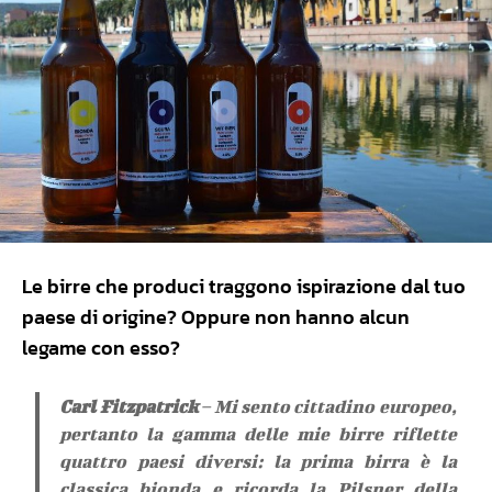
Le birre che produci traggono ispirazione dal tuo
paese di origine? Oppure non hanno alcun
legame con esso?
Carl Fitzpatrick
– Mi sento cittadino europeo,
pertanto la gamma delle mie birre riflette
quattro paesi diversi: la prima birra è la
classica bionda e ricorda la Pilsner della