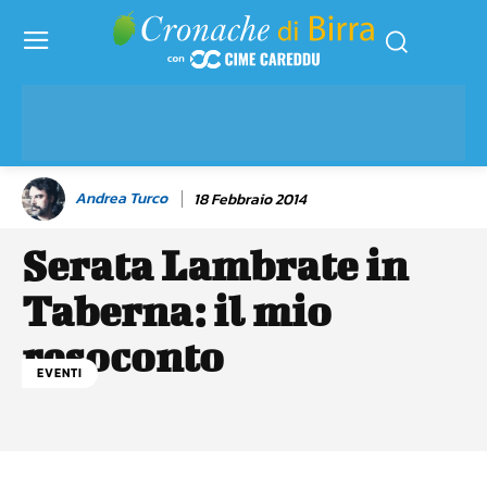
Andrea Turco
18 Febbraio 2014
Serata Lambrate in
Taberna: il mio
resoconto
EVENTI