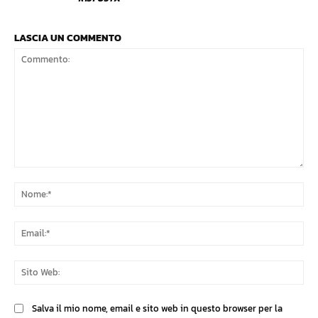
LASCIA UN COMMENTO
Commento:
No
Ema
Sit
We
Salva il mio nome, email e sito web in questo browser per la