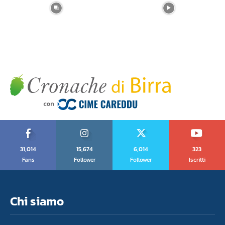
31,014
15,674
6,014
323
Fans
Follower
Follower
Iscritti
Chi siamo