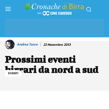
Andrea Turco
22 Novembre 2013
Prossimi eventi
birrari da nord a sud
EVENTI
Facebook
WhatsApp
Linkedin
X