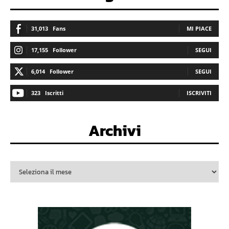
31,013
Fans
MI PIACE
17,155
Follower
SEGUI
6,014
Follower
SEGUI
323
Iscritti
ISCRIVITI
Archivi