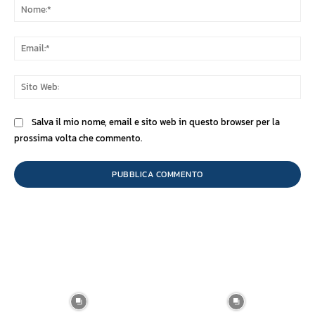
No
Ema
Sit
We
Salva il mio nome, email e sito web in questo browser per la
prossima volta che commento.