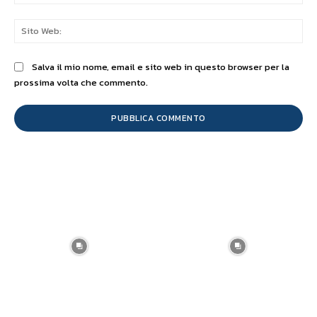
Sit
We
Salva il mio nome, email e sito web in questo browser per la
prossima volta che commento.