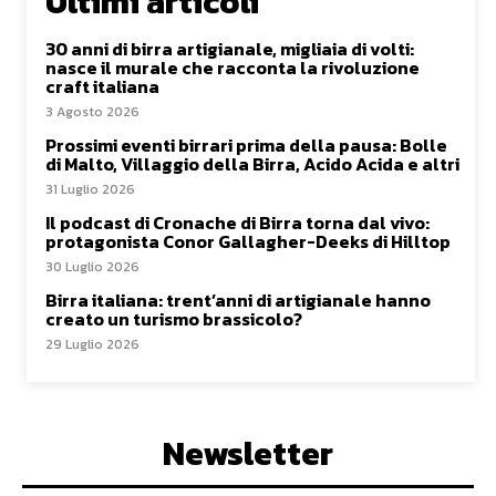
Ultimi articoli
30 anni di birra artigianale, migliaia di volti:
nasce il murale che racconta la rivoluzione
craft italiana
3 Agosto 2026
Prossimi eventi birrari prima della pausa: Bolle
di Malto, Villaggio della Birra, Acido Acida e altri
31 Luglio 2026
Il podcast di Cronache di Birra torna dal vivo:
protagonista Conor Gallagher-Deeks di Hilltop
30 Luglio 2026
Birra italiana: trent’anni di artigianale hanno
creato un turismo brassicolo?
29 Luglio 2026
Newsletter