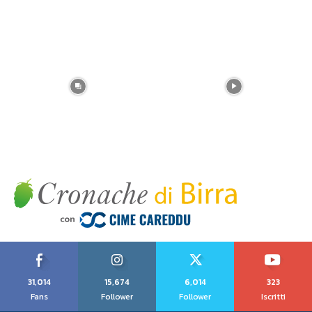
31,014
15,674
6,014
323
Fans
Follower
Follower
Iscritti