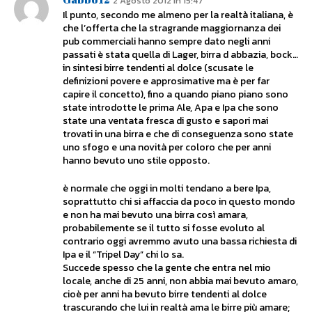
2 Agosto 2012 In 15:47
Il punto, secondo me almeno per la realtà italiana, è
che l’offerta che la stragrande maggiornanza dei
pub commerciali hanno sempre dato negli anni
passati è stata quella di Lager, birra d abbazia, bock…
in sintesi birre tendenti al dolce (scusate le
definizioni povere e approsimative ma è per far
capire il concetto), fino a quando piano piano sono
state introdotte le prima Ale, Apa e Ipa che sono
state una ventata fresca di gusto e sapori mai
trovati in una birra e che di conseguenza sono state
uno sfogo e una novità per coloro che per anni
hanno bevuto uno stile opposto.
è normale che oggi in molti tendano a bere Ipa,
soprattutto chi si affaccia da poco in questo mondo
e non ha mai bevuto una birra così amara,
probabilemente se il tutto si fosse evoluto al
contrario oggi avremmo avuto una bassa richiesta di
Ipa e il “Tripel Day” chi lo sa.
Succede spesso che la gente che entra nel mio
locale, anche di 25 anni, non abbia mai bevuto amaro,
cioè per anni ha bevuto birre tendenti al dolce
trascurando che lui in realtà ama le birre più amare;