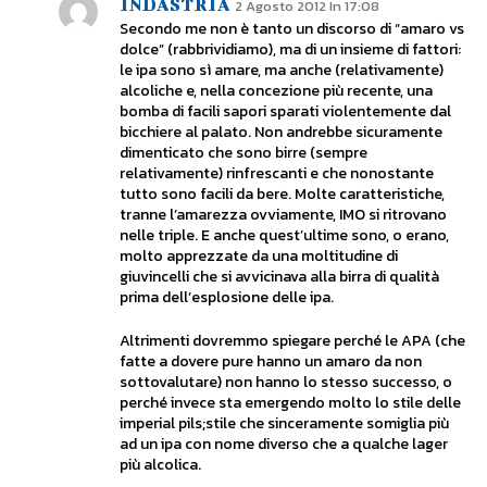
INDASTRIA
2 Agosto 2012 In 17:08
Secondo me non è tanto un discorso di “amaro vs
dolce” (rabbrividiamo), ma di un insieme di fattori:
le ipa sono sì amare, ma anche (relativamente)
alcoliche e, nella concezione più recente, una
bomba di facili sapori sparati violentemente dal
bicchiere al palato. Non andrebbe sicuramente
dimenticato che sono birre (sempre
relativamente) rinfrescanti e che nonostante
tutto sono facili da bere. Molte caratteristiche,
tranne l’amarezza ovviamente, IMO si ritrovano
nelle triple. E anche quest’ultime sono, o erano,
molto apprezzate da una moltitudine di
giuvincelli che si avvicinava alla birra di qualità
prima dell’esplosione delle ipa.
Altrimenti dovremmo spiegare perché le APA (che
fatte a dovere pure hanno un amaro da non
sottovalutare) non hanno lo stesso successo, o
perché invece sta emergendo molto lo stile delle
imperial pils;stile che sinceramente somiglia più
ad un ipa con nome diverso che a qualche lager
più alcolica.