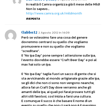
In realtà il Camra organizza già il mese delle Mild!
Non lo sapevo…
http://www.camra.org.uk/mildmonth
RISPOSTA
Gabbo12
2 Agosto 2012 In 14:09
Però se volessimo fare una cosa del genere
dovremmo centrarci su quello che vogliamo
promuovere e non su quello che vogliamo
“screditare”.
Il “No Ipa Day” pone sempre l attenzione sulle Ipa,
l’evento dovrebbe essere “Craft Beer Day” e poi al
max hai solo un Ipa.
Il “No Ipa Day” taglia fuori un sacco di gente che si
sta avvicinando al mondo artigianale grazie alle Ipa,
se gli dici che non ci sono non vengono neanche,
allora fai un Craft Day dove verranno anche gli
amanti delle Ipa, ai quali poi farai provare tutti gli
altri stili favolosi, così inizia a farsi una cultura.
E comunque il succo è che basare il nome di un
evento su quello che non ci sarà non è il massimo,