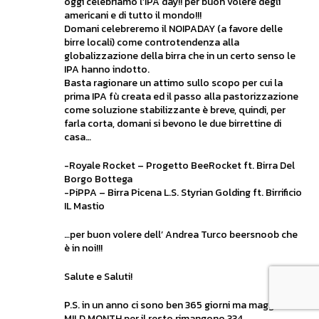
oggi celebriamo l’IPA day!! per buon volere degli
americani e di tutto il mondo!!!
Domani celebreremo il NOIPADAY (a favore delle
birre locali) come controtendenza alla
globalizzazione della birra che in un certo senso le
IPA hanno indotto.
Basta ragionare un attimo sullo scopo per cui la
prima IPA fù creata ed il passo alla pastorizzazione
come soluzione stabilizzante è breve, quindi, per
farla corta, domani si bevono le due birrettine di
casa…
-Royale Rocket – Progetto BeeRocket ft. Birra Del
Borgo Bottega
-PiPPA – Birra Picena L.S. Styrian Golding ft. Birrificio
IL Mastio
…per buon volere dell’ Andrea Turco beersnoob che
è in noi!!!
Salute e Saluti!
P.S. in un anno ci sono ben 365 giorni ma maggio è il
MILD MONTH per il resto rimangono 334