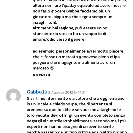
allora non fare l’ipaday equivale ad avere messi e
non farlo giocare (vabbè facciamo più un
giocatore-pippa ma che segna sempre, un
inzaghi, toh).
altrimenti hai ragione, può essere un po’
stancante (io stesso ho un rapporto di
amore/odio verso il genere).
ad esempio, personalmente avrei molto piacere
che ci fosse un mercato genovese pieno di ipa.
poi giuro che mugugno. ma almeno avrei un
mercato 🙁
RISPOSTA
Gabbo12
2 Agosto 2012 In 14:31
Sìsì, il mio riferimento è a coloro che a oggi entrano
in un locale e chiedono Ipa, che di partenza si
arenano su quello stile e se vuoi che allarghino le
loro vedute, devi offrirgli un evento completo senza
negargli alcun stile.Probabilmente, secondo me, i più
esperti non hanno bisogno di un evento simile
perchè passano da un tipo di birra ad un altro proprio