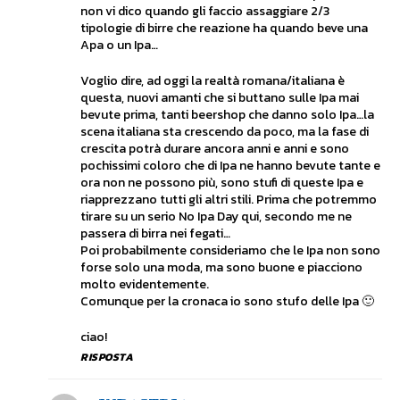
non vi dico quando gli faccio assaggiare 2/3
tipologie di birre che reazione ha quando beve una
Apa o un Ipa…
Voglio dire, ad oggi la realtà romana/italiana è
questa, nuovi amanti che si buttano sulle Ipa mai
bevute prima, tanti beershop che danno solo Ipa…la
scena italiana sta crescendo da poco, ma la fase di
crescita potrà durare ancora anni e anni e sono
pochissimi coloro che di Ipa ne hanno bevute tante e
ora non ne possono più, sono stufi di queste Ipa e
riapprezzano tutti gli altri stili. Prima che potremmo
tirare su un serio No Ipa Day qui, secondo me ne
passera di birra nei fegati…
Poi probabilmente consideriamo che le Ipa non sono
forse solo una moda, ma sono buone e piacciono
molto evidentemente.
Comunque per la cronaca io sono stufo delle Ipa 🙂
ciao!
RISPOSTA