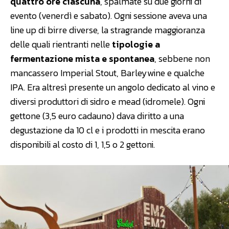
quattro ore ciascuna
, spalmate su due giorni di
evento (venerdì e sabato). Ogni sessione aveva una
line up di birre diverse, la stragrande maggioranza
delle quali rientranti nelle
tipologie a
fermentazione mista e spontanea
, sebbene non
mancassero Imperial Stout, Barleywine e qualche
IPA. Era altresì presente un angolo dedicato al vino e
diversi produttori di sidro e mead (idromele). Ogni
gettone (3,5 euro cadauno) dava diritto a una
degustazione da 10 cl e i prodotti in mescita erano
disponibili al costo di 1, 1,5 o 2 gettoni.