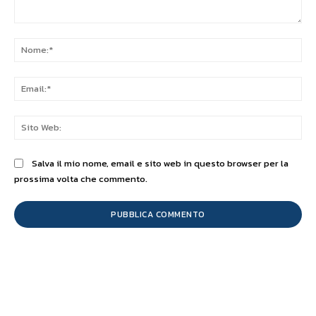
Commento:
No
Ema
Sit
We
Salva il mio nome, email e sito web in questo browser per la
prossima volta che commento.