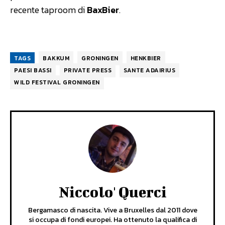
recente taproom di
BaxBier
.
TAGS
BAKKUM
GRONINGEN
HENKBIER
PAESI BASSI
PRIVATE PRESS
SANTE ADAIRIUS
WILD FESTIVAL GRONINGEN
Niccolo' Querci
Bergamasco di nascita. Vive a Bruxelles dal 2011 dove
si occupa di fondi europei. Ha ottenuto la qualifica di