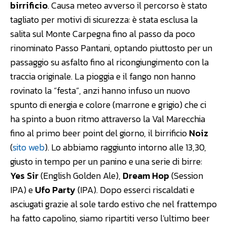
birrificio
. Causa meteo avverso il percorso è stato
tagliato per motivi di sicurezza: è stata esclusa la
salita sul Monte Carpegna fino al passo da poco
rinominato Passo Pantani, optando piuttosto per un
passaggio su asfalto fino al ricongiungimento con la
traccia originale. La pioggia e il fango non hanno
rovinato la “festa”, anzi hanno infuso un nuovo
spunto di energia e colore (marrone e grigio) che ci
ha spinto a buon ritmo attraverso la Val Marecchia
fino al primo beer point del giorno, il birrificio
Noiz
(
sito web
). Lo abbiamo raggiunto intorno alle 13,30,
giusto in tempo per un panino e una serie di birre:
Yes Sir
(English Golden Ale),
Dream Hop
(Session
IPA) e
Ufo Party
(IPA). Dopo esserci riscaldati e
asciugati grazie al sole tardo estivo che nel frattempo
ha fatto capolino, siamo ripartiti verso l’ultimo beer