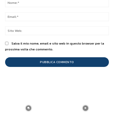
No
Ema
Sit
We
Salva il mio nome, email e sito web in questo browser per la
prossima volta che commento.