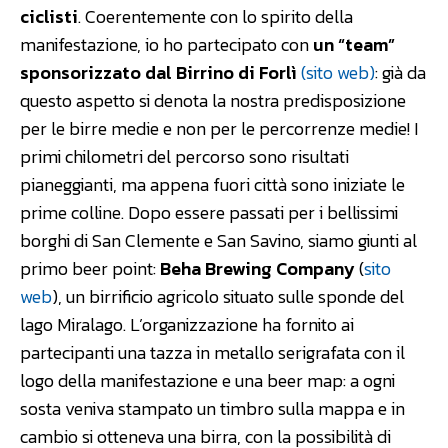
ciclisti
. Coerentemente con lo spirito della
manifestazione, io ho partecipato con
un “team”
sponsorizzato dal Birrino di Forlì
(sito web)
: già da
questo aspetto si denota la nostra predisposizione
per le birre medie e non per le percorrenze medie! I
primi chilometri del percorso sono risultati
pianeggianti, ma appena fuori città sono iniziate le
prime colline. Dopo essere passati per i bellissimi
borghi di San Clemente e San Savino, siamo giunti al
primo beer point:
Beha Brewing Company
(
sito
web
), un birrificio agricolo situato sulle sponde del
lago Miralago. L’organizzazione ha fornito ai
partecipanti una tazza in metallo serigrafata con il
logo della manifestazione e una beer map: a ogni
sosta veniva stampato un timbro sulla mappa e in
cambio si otteneva una birra, con la possibilità di