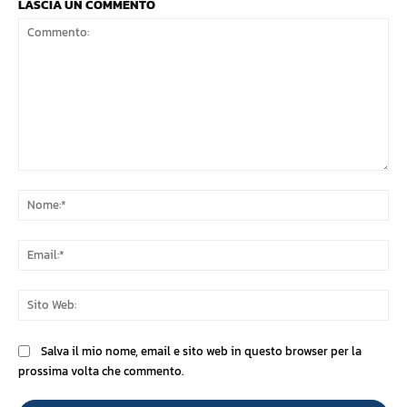
LASCIA UN COMMENTO
Commento:
No
Ema
Sit
We
Salva il mio nome, email e sito web in questo browser per la
prossima volta che commento.