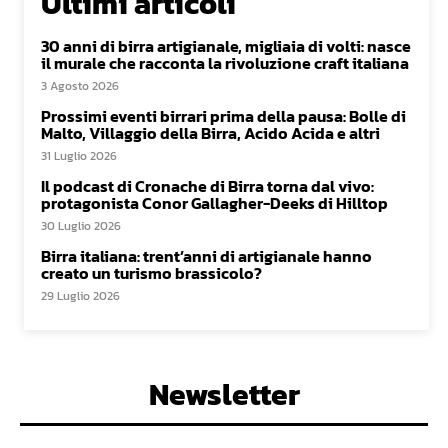
Ultimi articoli
30 anni di birra artigianale, migliaia di volti: nasce
il murale che racconta la rivoluzione craft italiana
3 Agosto 2026
Prossimi eventi birrari prima della pausa: Bolle di
Malto, Villaggio della Birra, Acido Acida e altri
31 Luglio 2026
Il podcast di Cronache di Birra torna dal vivo:
protagonista Conor Gallagher-Deeks di Hilltop
30 Luglio 2026
Birra italiana: trent’anni di artigianale hanno
creato un turismo brassicolo?
29 Luglio 2026
Newsletter