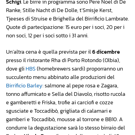
Schigi
. Le birre in programma sono Pere Noel di De
Ranke, Stille Nacht di De Dolle, t’Smisje Kerst,
Tjeeses di Struise e Brighella del Birrificio Lambrate.
Quote di partecipazione: 15 euro per i soci, 20 per i
non soci, 12 per i soci sotto i 31 anni.
Un’altra cena è quella prevista per il
6 dicembre
presso il ristorante Rha di Porto Rotondo (Olbia),
dove gli
HBS
(homebrewers sardi) proporranno un
succulento menu abbinato alle produzioni del
Birrificio Barley
: salmone al pepe rosa e Zagara,
tonno affumicato e Sella del Diavolo, risotto rucola
e gamberetti e Friska, trofie ai carciofi e cozze
sgusciate e Toccadibò, grigliata di calamari e
gamberi e Toccadibò, mousse al torrone e BB10. A
condurre la degustazione sarà lo stesso birraio del