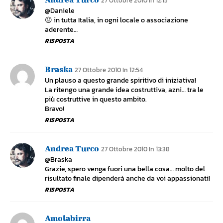
27 Ottobre 2010 In 12:15
@Daniele
😐 in tutta Italia, in ogni locale o associazione
aderente…
RISPOSTA
Braska
27 Ottobre 2010 In 12:54
Un plauso a questo grande spiritivo di iniziativa!
La ritengo una grande idea costruttiva, azni… tra le
più costruttive in questo ambito.
Bravo!
RISPOSTA
Andrea Turco
27 Ottobre 2010 In 13:38
@Braska
Grazie, spero venga fuori una bella cosa… molto del
risultato finale dipenderà anche da voi appassionati!
RISPOSTA
Amolabirra