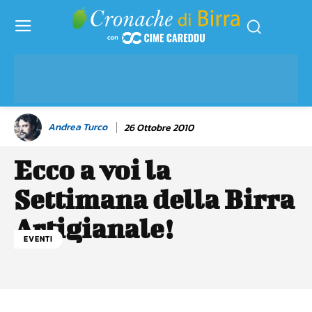
Andrea Turco
26 Ottobre 2010
Ecco a voi la
Settimana della Birra
Artigianale!
EVENTI