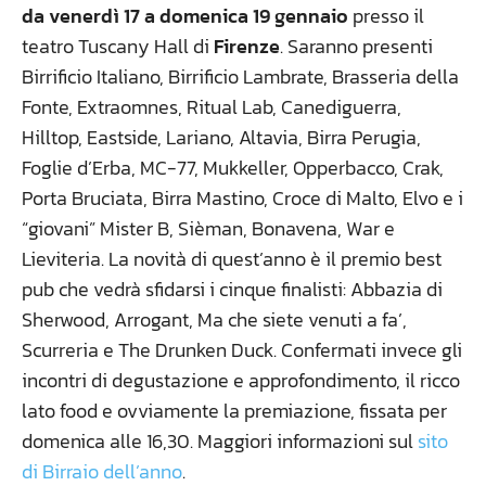
da venerdì 17 a domenica 19 gennaio
presso il
teatro Tuscany Hall di
Firenze
. Saranno presenti
Birrificio Italiano, Birrificio Lambrate, Brasseria della
Fonte, Extraomnes, Ritual Lab, Canediguerra,
Hilltop, Eastside, Lariano, Altavia, Birra Perugia,
Foglie d’Erba, MC-77, Mukkeller, Opperbacco, Crak,
Porta Bruciata, Birra Mastino, Croce di Malto, Elvo e i
“giovani” Mister B, Sièman, Bonavena, War e
Lieviteria. La novità di quest’anno è il premio best
pub che vedrà sfidarsi i cinque finalisti: Abbazia di
Sherwood, Arrogant, Ma che siete venuti a fa’,
Scurreria e The Drunken Duck. Confermati invece gli
incontri di degustazione e approfondimento, il ricco
lato food e ovviamente la premiazione, fissata per
domenica alle 16,30. Maggiori informazioni sul
sito
di Birraio dell’anno
.