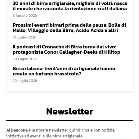
30 anni di birra artigianale, migliaia di volti: nasce
il murale che racconta la rivoluzione craft italiana
3 Agosto 2026
Prossimi eventi birrari prima della pausa: Bolle di
Malto, Villaggio della Birra, Acido Acida e altri
31 Luglio 2026
Il podcast di Cronache di Birra torna dal vivo:
protagonista Conor Gallagher-Deeks di Hilltop
30 Luglio 2026
Birra italiana: trent’anni di artigianale hanno
creato un turismo brassicolo?
29 Luglio 2026
Newsletter
Al bancone
è la nostra newsletter quindicinale con notizie,
iniziative ed eventi sulla birra artigianale.