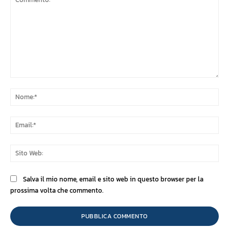
Commento:
No
Ema
Sit
We
Salva il mio nome, email e sito web in questo browser per la
prossima volta che commento.