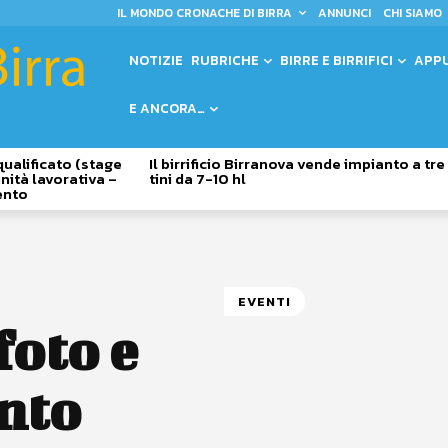
IL MONDO CRONACHE DI BIRRA
ANNUNCI
CHI SIAMO
NOTIZIE
RUBRICHE
BIRRE E BIRRIFICI
APP
E ANCORA…
qualificato (stage
Il birrificio Birranova vende impianto a tre
nità lavorativa –
tini da 7-10 hl
ento
EVENTI
foto e
nto