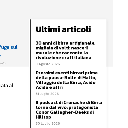
Ultimi articoli
30 anni di birra artigianale,
migliaia di volti: nasce il
murale che racconta la
rivoluzione craft italiana
rolo
3 Agosto 2026
Prossimi eventi birrari prima
della pausa: Bolle di Malto,
Villaggio della Birra, Acido
rata al
Acida e altri
31 Luglio 2026
Il podcast di Cronache di Birra
torna dal vivo: protagonista
Conor Gallagher-Deeks di
Hilltop
30 Luglio 2026