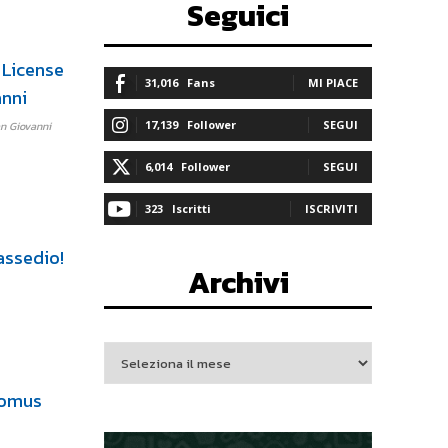
Seguici
31,016
Fans
MI PIACE
17,139
Follower
SEGUI
an Giovanni
6,014
Follower
SEGUI
323
Iscritti
ISCRIVITI
Archivi