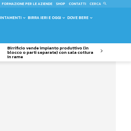
CERCA
FORMAZIONE PER LE AZIENDE
SHOP
CONTATTI
UNTAMENTI
BIRRA IERI E OGGI
DOVE BERE
Birrificio vende impianto produttivo (in
blocco o parti separate) con sala cottura
in rame