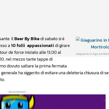
atsApp
Linkedin
X
ante. Il
Beer By Bike
di sabato si è
esso a
10 folli appassionati
di girare
our de force iniziato alle 13,00 al
Giaguarino in fuga sul Morti
:20, nel mezzo tante tappe di
amo dovuto saltare la prima fermata
generale ha siggerito di evitare una deleteria chiusura di se
to.
- Advertisement -