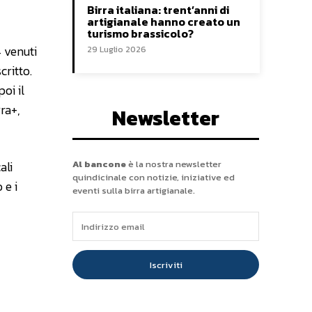
Birra italiana: trent’anni di
artigianale hanno creato un
turismo brassicolo?
4 venuti
29 Luglio 2026
critto.
poi il
ra+,
Newsletter
ali
Al bancone
è la nostra newsletter
quindicinale con notizie, iniziative ed
 e i
eventi sulla birra artigianale.
Iscriviti