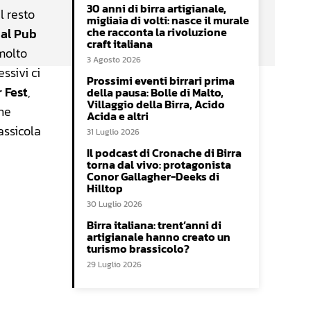
30 anni di birra artigianale,
l resto
migliaia di volti: nasce il murale
che racconta la rivoluzione
 al Pub
craft italiana
 molto
3 Agosto 2026
ssivi ci
Prossimi eventi birrari prima
 Fest
,
della pausa: Bolle di Malto,
Villaggio della Birra, Acido
one
Acida e altri
assicola
31 Luglio 2026
Il podcast di Cronache di Birra
torna dal vivo: protagonista
Conor Gallagher-Deeks di
Hilltop
30 Luglio 2026
Birra italiana: trent’anni di
artigianale hanno creato un
turismo brassicolo?
29 Luglio 2026