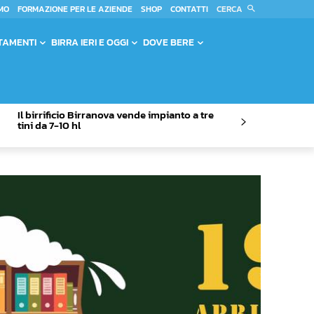
CERCA
MO
FORMAZIONE PER LE AZIENDE
SHOP
CONTATTI
TAMENTI
BIRRA IERI E OGGI
DOVE BERE
Il birrificio Birranova vende impianto a tre
tini da 7-10 hl