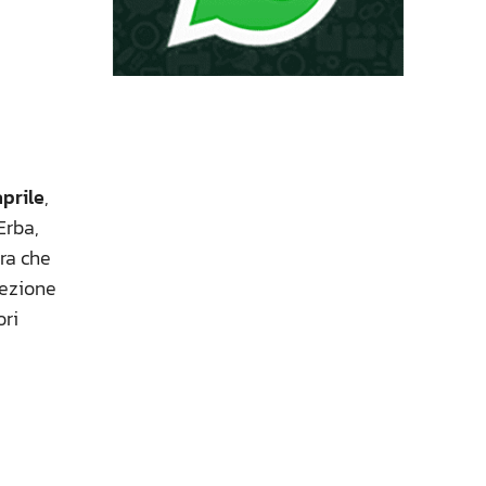
prile
,
Erba,
ora che
lezione
ori