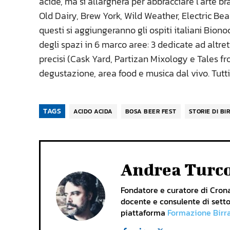
acide, ma si allargherà per abbracciare l’arte bra
Old Dairy, Brew York, Wild Weather, Electric B
questi si aggiungeranno gli ospiti italiani Biono
degli spazi in 6 marco aree: 3 dedicate ad altret
precisi (Cask Yard, Partizan Mixology e Tales f
degustazione, area food e musica dal vivo. Tutti 
TAGS
ACIDO ACIDA
BOSA BEER FEST
STORIE DI BI
Andrea Turc
Fondatore e curatore di Cronac
docente e consulente di setto
piattaforma
Formazione Birr