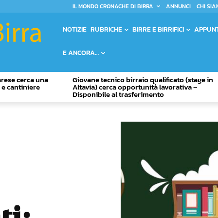
IL MONDO CRONACHE DI BIRRA
ANNUNCI
CHI SIA
NOTIZIE
RUBRICHE
BIRRE E BIRRIFICI
APPUN
E ANCORA…
Varese cerca una
Giovane tecnico birraio qualificato (stage in
o e cantiniere
Altavia) cerca opportunità lavorativa –
Disponibile al trasferimento
ti: