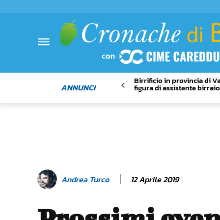
Birrificio in provincia di 
ANNUNCI
figura di assistente birrai
12 Aprile 2019
Andrea Turco
Prossimi even