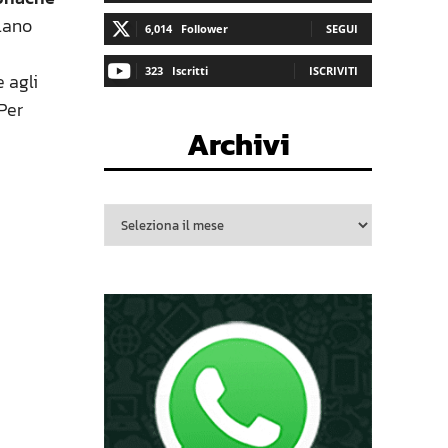
ilano
6,014
Follower
SEGUI
323
Iscritti
ISCRIVITI
e agli
Per
Archivi