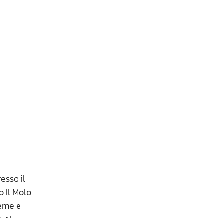
esso il
b Il Molo
reme e