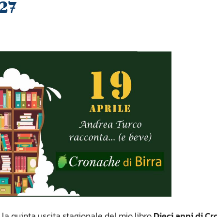
 27
i la quinta uscita stagionale del mio libro
Dieci anni di C