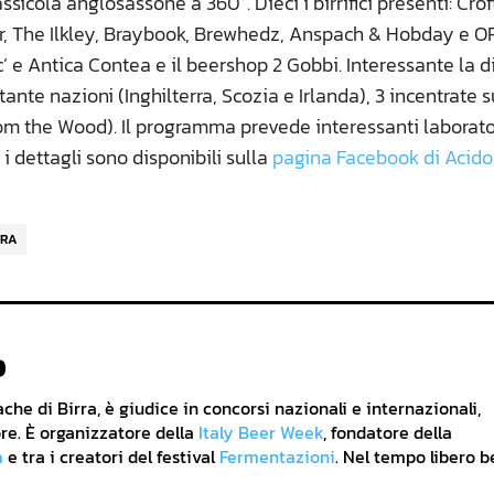
ssicola anglosassone a 360°. Dieci i birrifici presenti: Crof
ear, The Ilkley, Braybook, Brewhedz, Anspach & Hobday e O
c’ e Antica Contea e il beershop 2 Gobbi. Interessante la d
tante nazioni (Inghilterra, Scozia e Irlanda), 3 incentrate 
rom the Wood). Il programma prevede interessanti laborato
i dettagli sono disponibili sulla
pagina Facebook di Acido
RRA
o
he di Birra, è giudice in concorsi nazionali e internazionali,
re. È organizzatore della
Italy Beer Week
, fondatore della
a
e tra i creatori del festival
Fermentazioni
. Nel tempo libero b