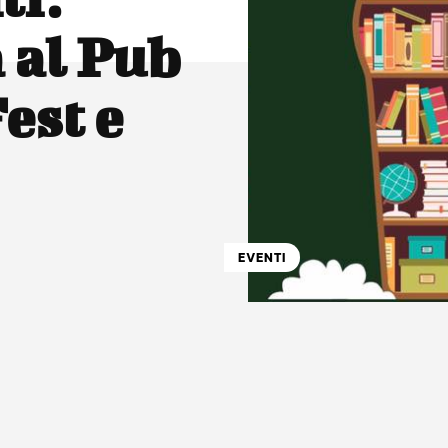
a al Pub
est e
EVENTI
atsApp
Linkedin
X