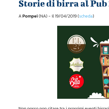
Storie di birra al Pub
A
Pompei
(NA) - il 19/04/2019 (
scheda
)
Non posso non citare tra i prossimi eventi birrar