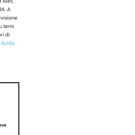
t Ales,
RA. A
ivisione
su temi
ri di
 Acida
.
eve.