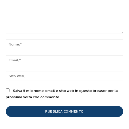
Commento:
No
Ema
Sit
We
Salva il mio nome, email e sito web in questo browser per la
prossima volta che commento.