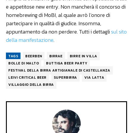
e appetitose new entry. Non mancherà il concorso di
homebrewing di MoBI, al quale avrò l’onore di
partecipare in qualità di giudice. Insomma,
appuntamento da non perdere. Tutti i dettagli
sul sito
della manifestazione
.
TAGS
BEERBEN
BIRRAE
BIRRE IN VILLA
BOLLE DI MALTO
BUTTIGA BEER PARTY
FESTIVAL DELLA BIRRA ARTIGIANALE DI CASTELLANZA
LEIVI CRITICAL BEER
SUPERBIRRA
VIA LATTA
VILLAGGIO DELLA BIRRA