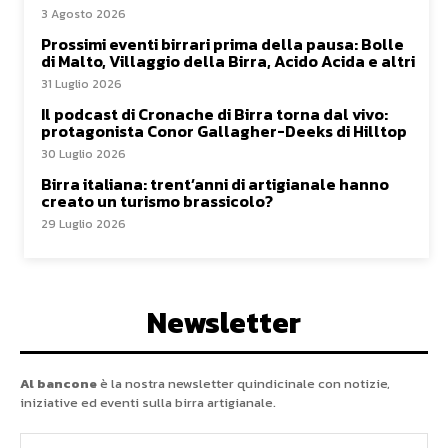
3 Agosto 2026
Prossimi eventi birrari prima della pausa: Bolle
di Malto, Villaggio della Birra, Acido Acida e altri
31 Luglio 2026
Il podcast di Cronache di Birra torna dal vivo:
protagonista Conor Gallagher-Deeks di Hilltop
30 Luglio 2026
Birra italiana: trent’anni di artigianale hanno
creato un turismo brassicolo?
29 Luglio 2026
Newsletter
Al bancone
è la nostra newsletter quindicinale con notizie,
iniziative ed eventi sulla birra artigianale.