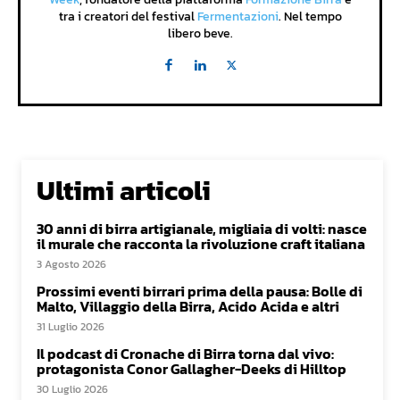
tra i creatori del festival
Fermentazioni
. Nel tempo
libero beve.
Ultimi articoli
30 anni di birra artigianale, migliaia di volti: nasce
il murale che racconta la rivoluzione craft italiana
3 Agosto 2026
Prossimi eventi birrari prima della pausa: Bolle di
Malto, Villaggio della Birra, Acido Acida e altri
31 Luglio 2026
Il podcast di Cronache di Birra torna dal vivo:
protagonista Conor Gallagher-Deeks di Hilltop
30 Luglio 2026