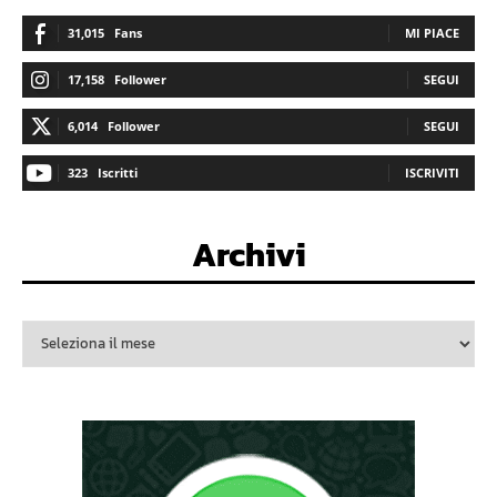
31,015
Fans
MI PIACE
17,158
Follower
SEGUI
6,014
Follower
SEGUI
323
Iscritti
ISCRIVITI
Archivi