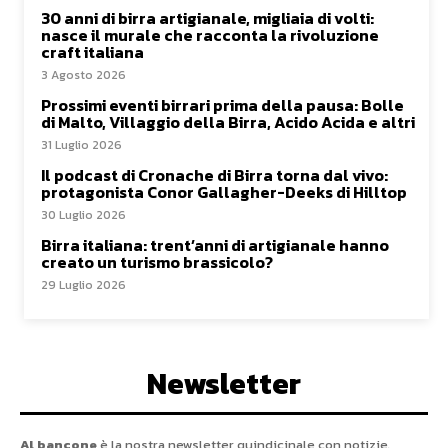
30 anni di birra artigianale, migliaia di volti:
nasce il murale che racconta la rivoluzione
craft italiana
3 Agosto 2026
Prossimi eventi birrari prima della pausa: Bolle
di Malto, Villaggio della Birra, Acido Acida e altri
31 Luglio 2026
Il podcast di Cronache di Birra torna dal vivo:
protagonista Conor Gallagher-Deeks di Hilltop
30 Luglio 2026
Birra italiana: trent’anni di artigianale hanno
creato un turismo brassicolo?
29 Luglio 2026
Newsletter
Al bancone
è la nostra newsletter quindicinale con notizie,