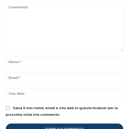
Commento:
No
Ema
Sit
We
Salva il mio nome, email e sito web in questo browser per la
prossima volta che commento.