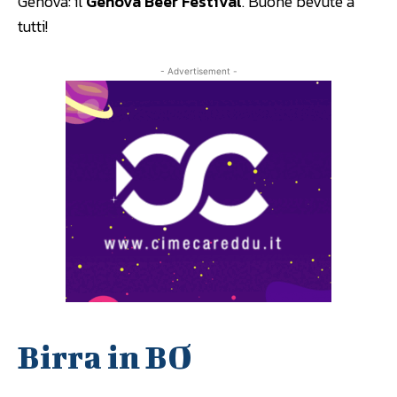
Genova: il
Genova Beer Festival
. Buone bevute a
tutti!
- Advertisement -
Birra in BO