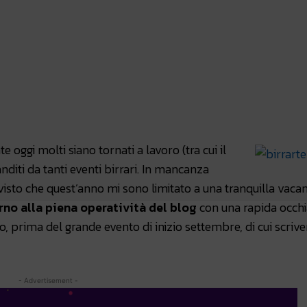
atsApp
Linkedin
X
ggi molti siano tornati a lavoro (tra cui il
nditi da tanti eventi birrari. In mancanza
 visto che quest’anno mi sono limitato a una tranquilla vaca
orno alla piena operatività del blog
con una rapida occhi
o, prima del grande evento di inizio settembre, di cui scrive
- Advertisement -