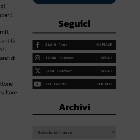
g),
tieri).
Seguici
ml),
uantità
31,014
Fans
MI PIACE
 il
anci di
17,146
Follower
SEGUI
6,014
Follower
SEGUI
ettone
323
Iscritti
ISCRIVITI
nsultare
Archivi