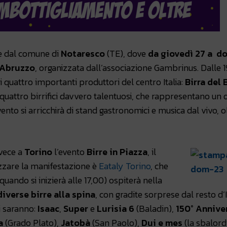
te dal comune di
Notaresco
(TE), dove
da giovedì 27 a d
 Abruzzo
, organizzata dall’associazione Gambrinus. Dalle 1
i quattro importanti produttori del centro Italia:
Birra del
di quattro birrifici davvero talentuosi, che rappresentano un
nto si arricchirà di stand gastronomici e musica dal vivo, o
vece a
Torino
l’evento
Birre in Piazza
, il
izzare la manifestazione è
Eataly Torino
, che
quando si inizierà alle 17,00) ospiterà nella
diverse birre alla spina
, con gradite sorprese dal resto d’I
i saranno:
Isaac
,
Super
e
Lurisia 6
(Baladin),
150° Annive
a
(Grado Plato),
Jatobà
(San Paolo),
Dui e mes
(la sbalord