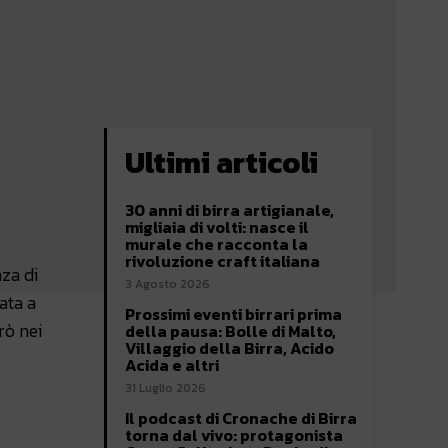
Ultimi articoli
30 anni di birra artigianale,
migliaia di volti: nasce il
murale che racconta la
rivoluzione craft italiana
nza di
3 Agosto 2026
ata a
Prossimi eventi birrari prima
rò nei
della pausa: Bolle di Malto,
Villaggio della Birra, Acido
Acida e altri
31 Luglio 2026
Il podcast di Cronache di Birra
torna dal vivo: protagonista