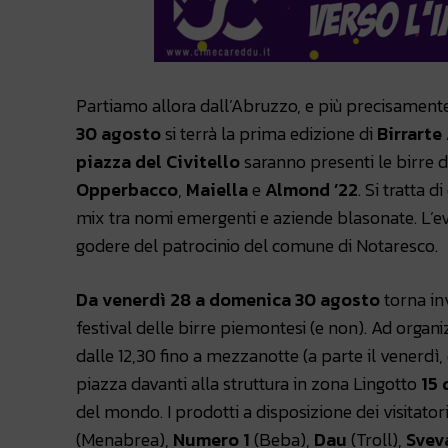
Partiamo allora dall’Abruzzo, e più precisamen
30 agosto
si terrà la prima edizione di
Birrarte
piazza del Civitello
saranno presenti le birre d
Opperbacco
,
Maiella
e
Almond ’22
. Si tratta 
mix tra nomi emergenti e aziende blasonate. L’eve
godere del patrocinio del comune di Notaresco.
Da venerdì 28 a domenica 30 agosto
torna in
festival delle birre piemontesi (e non). Ad organ
dalle 12,30 fino a mezzanotte (a parte il venerdì, 
piazza davanti alla struttura in zona Lingotto
15 
del mondo. I prodotti a disposizione dei visitator
(Menabrea),
Numero 1
(Beba),
Dau
(Troll),
Svev