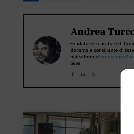
Andrea Turc
Fondatore e curatore di Crona
docente e consulente di sett
piattaforma
Formazione Birr
beve.