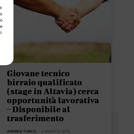
e
so
lo
 e
i
Giovane tecnico
birraio qualificato
(stage in Altavia) cerca
opportunità lavorativa
– Disponibile al
trasferimento
ANDREA TURCO
-
3 AGOSTO 2026