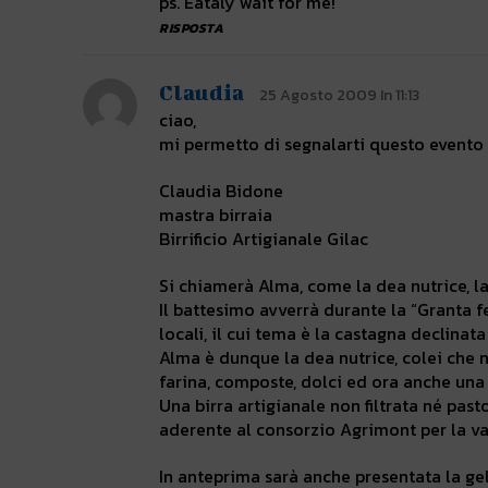
ps. Eataly wait for me!
RISPOSTA
Claudia
25 Agosto 2009 In 11:13
ciao,
mi permetto di segnalarti questo evento
Claudia Bidone
mastra birraia
Birrificio Artigianale Gilac
Si chiamerà Alma, come la dea nutrice, la 
Il battesimo avverrà durante la “Granta f
locali, il cui tema è la castagna declinata 
Alma è dunque la dea nutrice, colei che n
farina, composte, dolci ed ora anche una
Una birra artigianale non filtrata né pasto
aderente al consorzio Agrimont per la va
In anteprima sarà anche presentata la ge