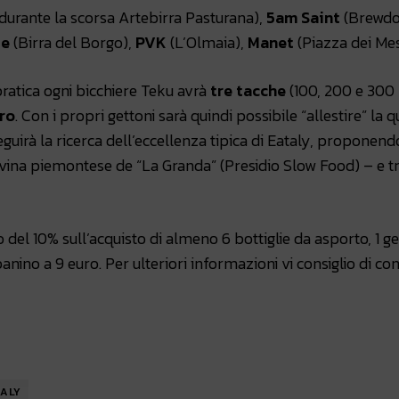
 durante la scorsa Artebirra Pasturana),
5am Saint
(Brewdo
le
(Birra del Borgo),
PVK
(L’Olmaia),
Manet
(Piazza dei Mes
pratica ogni bicchiere Teku avrà
tre tacche
(100, 200 e 300 
ro
. Con i propri gettoni sarà quindi possibile “allestire” la q
eguirà la ricerca dell’eccellenza tipica di Eataly, proponendo
ina piemontese de “La Granda” (Presidio Slow Food) – e tr
 del 10% sull’acquisto di almeno 6 bottiglie da asporto, 1 g
panino a 9 euro. Per ulteriori informazioni vi consiglio di co
ALY