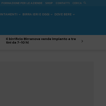
CERCA
FORMAZIONE PER LE AZIENDE
SHOP
CONTATTI
UNTAMENTI
BIRRA IERI E OGGI
DOVE BERE
Il birrificio Birranova vende impianto a tre
tini da 7-10 hl