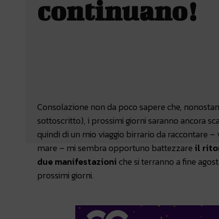
continuano!
Facebook
Wh
CONDIVIDERE
Consolazione non da poco sapere che, nonostante o
sottoscritto), i prossimi giorni saranno ancora sca
quindi di un mio viaggio birrario da raccontare –
mare – mi sembra opportuno battezzare
il rit
due manifestazion
i
che si terranno a fine agost
prossimi giorni.