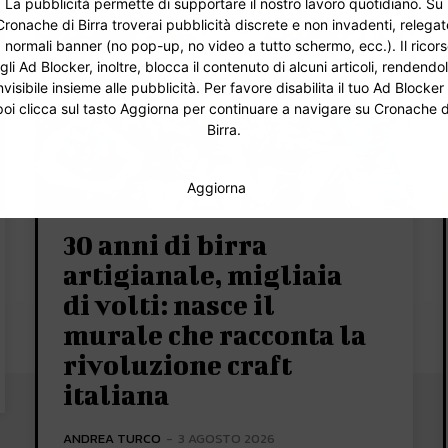
La pubblicità permette di supportare il nostro lavoro quotidiano. Su
Cronache di Birra troverai pubblicità discrete e non invadenti, relegat
 normali banner (no pop-up, no video a tutto schermo, ecc.). Il ricor
gli Ad Blocker, inoltre, blocca il contenuto di alcuni articoli, rendendo
nvisibile insieme alle pubblicità. Per favore disabilita il tuo Ad Blocker
poi clicca sul tasto Aggiorna per continuare a navigare su Cronache d
Birra.
Aggiorna
30 anni di birra
artigianale, migliaia
di volti: nasce il
murale che racconta la
rivoluzione craft
italiana
ANDREA TURCO
-
3 AGOSTO 2026