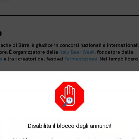
o
che di Birra, è giudice in concorsi nazionali e internazionali
ore. È organizzatore della
Italy Beer Week
, fondatore della
a
e tra i creatori del festival
Fermentazioni
. Nel tempo libero
Disabilita il blocco degli annunci!