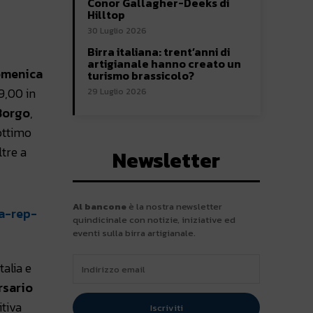
Conor Gallagher-Deeks di
Hilltop
30 Luglio 2026
Birra italiana: trent’anni di
artigianale hanno creato un
omenica
turismo brassicolo?
9,00 in
29 Luglio 2026
 Borgo
,
 ottimo
ltre a
Newsletter
Al bancone
è la nostra newsletter
quindicinale con notizie, iniziative ed
eventi sulla birra artigianale.
talia e
rsario
itiva
Iscriviti