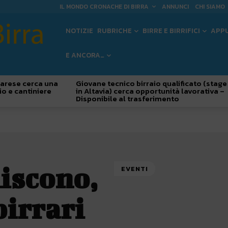
IL MONDO CRONACHE DI BIRRA
ANNUNCI
CHI SIAMO
NOTIZIE
RUBRICHE
BIRRE E BIRRIFICI
APP
E ANCORA…
 Varese cerca una
Giovane tecnico birraio qualificato (stage
io e cantiniere
in Altavia) cerca opportunità lavorativa –
Disponibile al trasferimento
niscono,
EVENTI
birrari