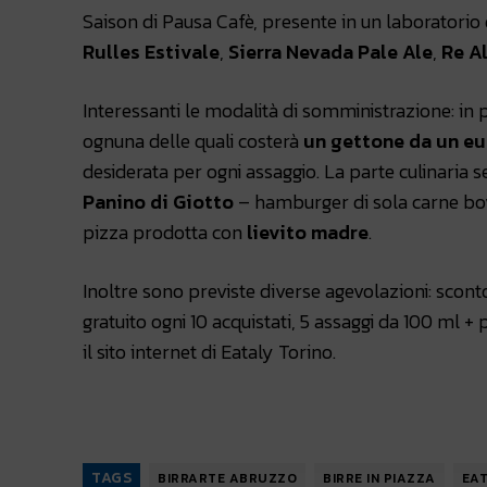
Saison di Pausa Cafè, presente in un laboratorio
Rulles Estivale
,
Sierra Nevada Pale Ale
,
Re A
Interessanti le modalità di somministrazione: in 
ognuna delle quali costerà
un gettone da un eu
desiderata per ogni assaggio. La parte culinaria s
Panino di Giotto
– hamburger di sola carne bov
pizza prodotta con
lievito madre
.
Inoltre sono previste diverse agevolazioni: sconto
gratuito ogni 10 acquistati, 5 assaggi da 100 ml + 
il sito internet di Eataly Torino.
TAGS
BIRRARTE ABRUZZO
BIRRE IN PIAZZA
EAT