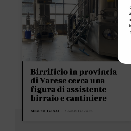
a
a
i
Birrificio in provincia
di Varese cerca una
figura di assistente
birraio e cantiniere
ANDREA TURCO
-
7 AGOSTO 2026