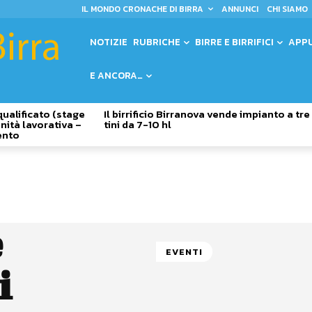
IL MONDO CRONACHE DI BIRRA
ANNUNCI
CHI SIAMO
NOTIZIE
RUBRICHE
BIRRE E BIRRIFICI
APP
E ANCORA…
qualificato (stage
Il birrificio Birranova vende impianto a tre
nità lavorativa –
tini da 7-10 hl
ento
e
EVENTI
i