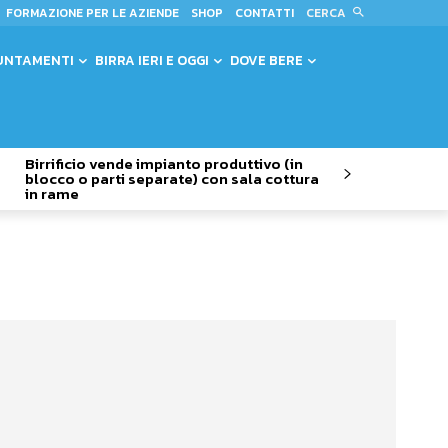
CERCA
FORMAZIONE PER LE AZIENDE
SHOP
CONTATTI
UNTAMENTI
BIRRA IERI E OGGI
DOVE BERE
Birrificio vende impianto produttivo (in
blocco o parti separate) con sala cottura
in rame