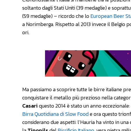
soltanto dagli Stati Uniti (39 medaglie) e sopratt
(59 medaglie) – ricordo che lo
European Beer St
a Norimberga. Rispetto al 2013 invece il Belgio p
ori.
Ma passiamo a scoprire tutte le birre italiane pr
conquistare il metallo più prezioso nella categoria
Casari
questo 2014 è stato un anno eccezionale
Birra Quotidiana di Slow Food
e ora questo trion
considerano due aspetti: l’Hauria ha vinto in un
la
Tipopils
del
Birrificio Italiano
, vera pietra mili