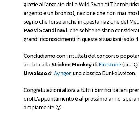
grazie all’argento della Wild Swan di Thornbridge
argento e un bronzo), nazione che non mai mostra
segno che forse anche in questa nazione del Med
Paesi Scandinavi
, che sebbene siano considerat
grandi riconoscimenti in queste situazioni (solo 
Concludiamo con i risultati del concorso popolar
andato alla
Stickee Monkey
di
Firestone
(una Qua
Urweisse
di
Aynger
, una classica Dunkelweizen.
Congratulazioni allora a tutti i birrifici italiani p
oro! L’appuntamento è al prossimo anno, sperando 
ampiamente 🙂 .