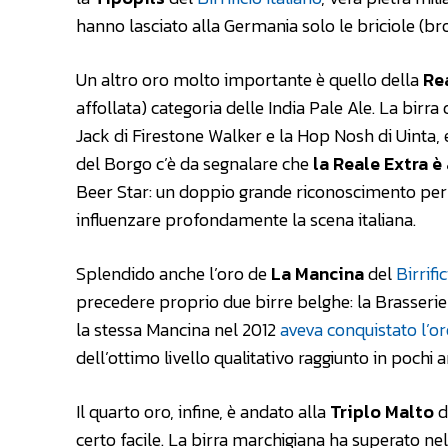
hanno lasciato alla Germania solo le briciole (br
Un altro oro molto importante è quello della
Re
affollata) categoria delle India Pale Ale. La bir
Jack di Firestone Walker e la Hop Nosh di Uinta, e
del Borgo c’è da segnalare che
la Reale Extra è
Beer Star: un doppio grande riconoscimento per 
influenzare profondamente la scena italiana.
Splendido anche l’oro de
La Mancina
del
Birrifi
precedere proprio due birre belghe: la Brasserie
la stessa Mancina nel 2012
aveva conquistato l’o
dell’ottimo livello qualitativo raggiunto in pochi an
Il quarto oro, infine, è andato alla
Triplo Malto
d
certo facile. La birra marchigiana ha superato ne