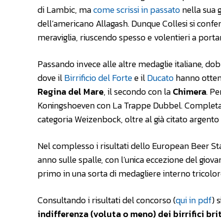
di Lambic, ma
come scrissi in passato
nella sua 
dell’americano Allagash. Dunque Collesi si conferm
meraviglia, riuscendo spesso e volentieri a port
Passando invece alle altre medaglie italiane, do
dove il
Birrificio del Forte
e il
Ducato
hanno ottenu
Regina del Mare
, il secondo con la
Chimera
. Pe
Koningshoeven con La Trappe Dubbel. Completa il
categoria Weizenbock, oltre al già citato argento d
Nel complesso i risultati dello European Beer Sta
anno sulle spalle, con l’unica eccezione del giovane
primo in una sorta di medagliere interno tricolor
Consultando i risultati del concorso (
qui in pdf
) 
indifferenza (voluta o meno) dei birrifici bri