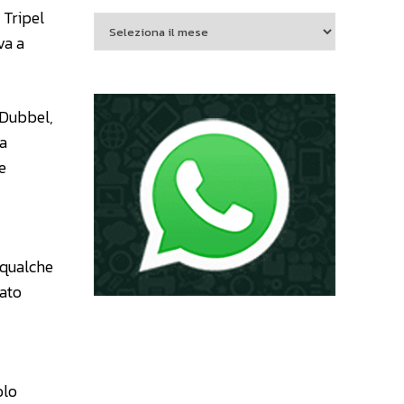
 Tripel
va a
 Dubbel,
la
e
 qualche
vato
olo