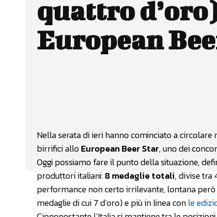
quattro d’oro)
European Bee
Facebook
Wh
CONDIVIDERE
Nella serata di ieri hanno cominciato a circolare no
birrifici allo
European Beer Star
, uno dei concor
Oggi possiamo fare il punto della situazione, defi
produttori italiani:
8 medaglie totali
, divise tra
performance non certo irrilevante, lontana per
medaglie di cui 7 d’oro) e più in linea con
le edizi
Ciononostante l’Italia si mantiene tra le posizioni