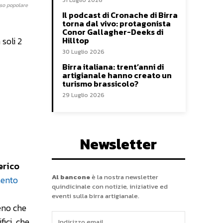
31 Luglio 2026
rso popolare
Il podcast di Cronache di Birra
torna dal vivo: protagonista
Conor Gallagher-Deeks di
soli 2
Hilltop
30 Luglio 2026
Birra italiana: trent’anni di
artigianale hanno creato un
turismo brassicolo?
29 Luglio 2026
Newsletter
erico
Al bancone
è la nostra newsletter
mento
quindicinale con notizie, iniziative ed
eventi sulla birra artigianale.
eno che
fici, che