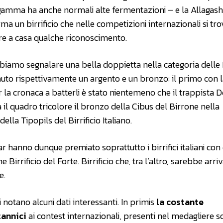
gamma ha anche normali alte fermentazioni – e la Allagash
a un birrificio che nelle competizioni internazionali si tro
are a casa qualche riconoscimento.
bbiamo segnalare una bella doppietta nella categoria delle
to rispettivamente un argento e un bronzo: il primo con 
r la cronaca a batterli è stato nientemeno che il trappista D
 quadro tricolore il bronzo della Cibus del Birrone nella
ella Tipopils del Birrificio Italiano.
r hanno dunque premiato soprattutto i birrifici italiani con
 Birrificio del Forte. Birrificio che, tra l’altro, sarebbe arri
e.
si notano alcuni dati interessanti. In primis
la costante
tannici
ai contest internazionali, presenti nel medagliere s