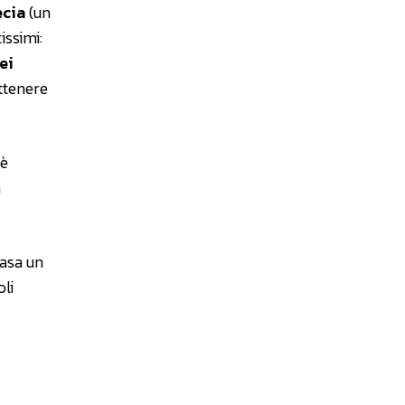
ecia
(un
issimi:
ei
ttenere
 è
a
casa un
li