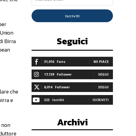
Iscriviti
per
 Union
Seguici
di Birra
pean
31,016
Fans
MI PIACE
17,139
Follower
SEGUI
6,014
Follower
SEGUI
lare che
birra e
323
Iscritti
ISCRIVITI
Archivi
a non
oduttore