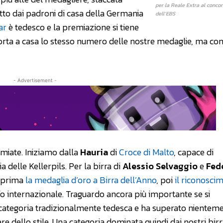
per la Reale Extra al conco
utto dai padroni di casa della Germania
dell’EBS
ar
è tedesco e la premiazione si tiene
orta a casa lo stesso numero delle nostre medaglie, ma con 
- Advertisement -
emiate. Iniziamo dalla
Hauria
di
Croce di Malto
, capace di
 delle Kellerpils. Per la birra di
Alessio Selvaggio
e
Fed
: prima
la medaglia d’oro a Birra dell’Anno
, poi
il riconosci
fo internazionale. Traguardo ancora più importante se si
a categoria tradizionalmente tedesca e ha superato nientem
are dello stile. Una categoria dominata quindi dai nostri birri