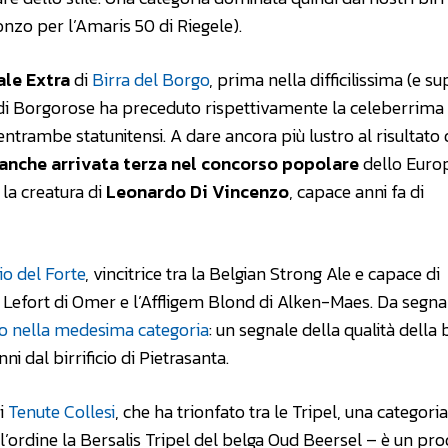
onzo per l’Amaris 50 di Riegele).
ale Extra
di
Birra del Borgo
, prima nella difficilissima (e su
ra di Borgorose ha preceduto rispettivamente la celeberrima
ntrambe statunitensi. A dare ancora più lustro al risultato 
 anche arrivata terza nel concorso popolare
dello Euro
la creatura di
Leonardo Di Vincenzo
, capace anni fa di
cio del Forte
, vincitrice tra la Belgian Strong Ale e capace di
 Lefort di Omer e l’Affligem Blond di Alken-Maes. Da segna
ro nella medesima categoria
: un segnale della qualità della 
ni dal birrificio di Pietrasanta.
i
Tenute Collesi
, che ha trionfato tra le Tripel, una categori
ll’ordine la Bersalis Tripel del belga Oud Beersel – è un pr