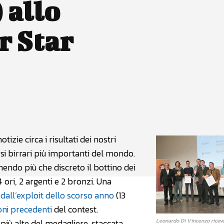
 allo
r Star
atsApp
Linkedin
X
tizie circa i risultati dei nostri
si birrari più importanti del mondo.
nendo più che discreto il bottino dei
 4 ori, 2 argenti e 2 bronzi. Una
ò
dall’exploit dello scorso anno
(13
oni
precedenti
del contest.
 più alte del medagliere, staccata
Leonardo Di Vincenzo riceve