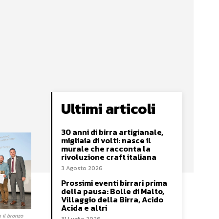
Ultimi articoli
30 anni di birra artigianale,
migliaia di volti: nasce il
murale che racconta la
rivoluzione craft italiana
3 Agosto 2026
Prossimi eventi birrari prima
della pausa: Bolle di Malto,
Villaggio della Birra, Acido
Acida e altri
 il bronzo