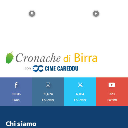
31,015
15,674
6,014
323
Fans
Follower
Follower
Iscritti
Chi siamo