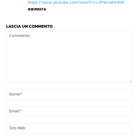
https://www.youtube.com/watch?v=JiY6maNn1nM
RISPOSTA
LASCIA UN COMMENTO
Commento:
No
Ema
Sit
We