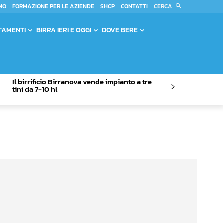
CERCA
MO
FORMAZIONE PER LE AZIENDE
SHOP
CONTATTI
TAMENTI
BIRRA IERI E OGGI
DOVE BERE
Il birrificio Birranova vende impianto a tre
tini da 7-10 hl