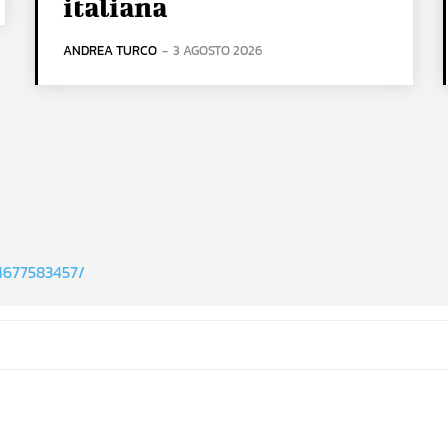
italiana
ANDREA TURCO
-
3 AGOSTO 2026
4677583457/