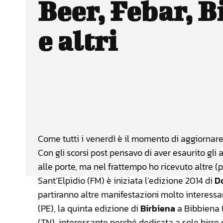
Beer, Febar, B
e altri
Facebook
Wh
CONDIVIDERE
Come tutti i venerdì è il momento di aggiornare
Con gli scorsi post pensavo di aver esaurito g
alle porte, ma nel frattempo ho ricevuto altre (
Sant’Elpidio (FM) è iniziata l’edizione 2014 di
D
partiranno altre manifestazioni molto interessan
(PE), la quinta edizione di
Birbiena
a Bibbiena 
(TN), interessante perché dedicata a sole birre