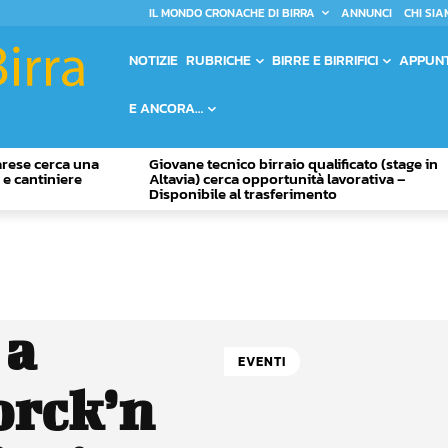
IL MONDO CRONACHE DI BIRRA
ANNUNCI
CHI SIA
NOTIZIE
RUBRICHE
BIRRE E BIRRIFICI
APPUN
E ANCORA…
Varese cerca una
Giovane tecnico birraio qualificato (stage in
o e cantiniere
Altavia) cerca opportunità lavorativa –
Disponibile al trasferimento
 a
EVENTI
orck’n