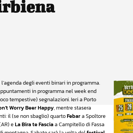
irbiena
atsApp
Linkedin
X
 l’agenda degli eventi birrari in programma.
li appuntamenti in programma nel week end
poco tempestive) segnalazioni. Ieri a Porto
on’t Worry Beer Happy
, mentre stasera
ti: il (se non sbaglio) quarto
Febar
a Spoltore
(AR) e
La Bira te Fascia
a Campitello di Fassa
 di montagna. Sabato sarà la volta del
festival