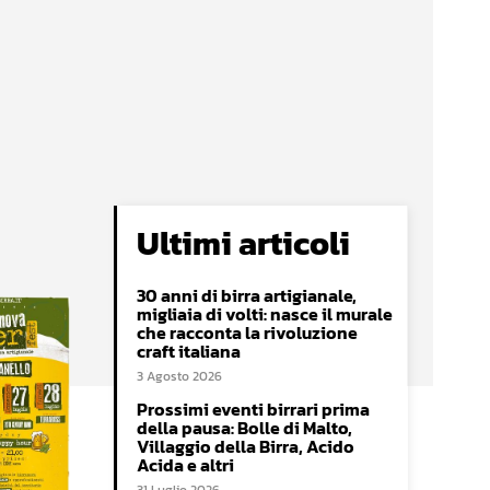
Ultimi articoli
30 anni di birra artigianale,
migliaia di volti: nasce il murale
che racconta la rivoluzione
craft italiana
3 Agosto 2026
Prossimi eventi birrari prima
della pausa: Bolle di Malto,
Villaggio della Birra, Acido
Acida e altri