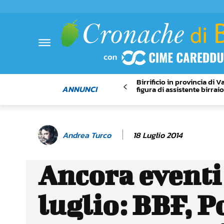
Birrificio in provincia di 
ANNUNCI
figura di assistente birrai
18 Luglio 2014
Andrea Turco
Ancora eventi
luglio: BBF, P