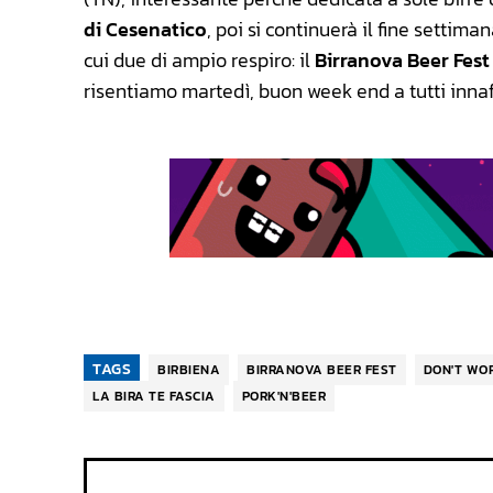
di Cesenatico
, poi si continuerà il fine settiman
cui due di ampio respiro: il
Birranova Beer Fest
risentiamo martedì, buon week end a tutti innaff
TAGS
BIRBIENA
BIRRANOVA BEER FEST
DON'T WO
LA BIRA TE FASCIA
PORK'N'BEER