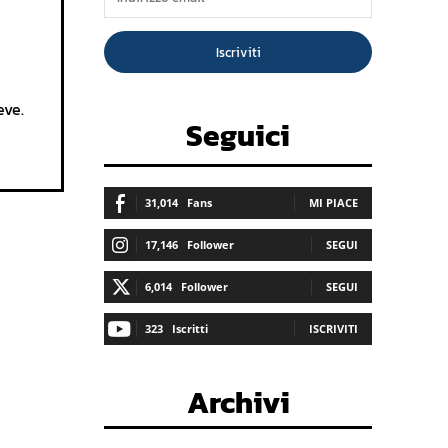
Iscriviti
eve.
Seguici
31,014
Fans
MI PIACE
17,146
Follower
SEGUI
6,014
Follower
SEGUI
323
Iscritti
ISCRIVITI
Archivi