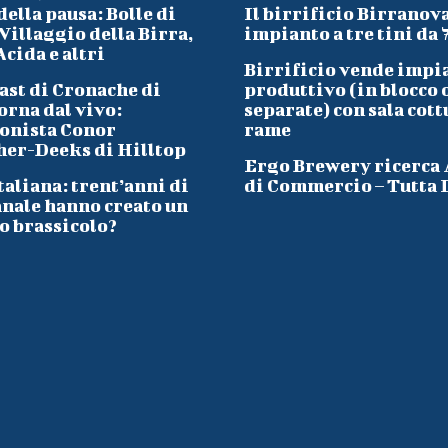
ella pausa: Bolle di
Il birrificio Birranov
Villaggio della Birra,
impianto a tre tini da 
cida e altri
Birrificio vende impi
ast di Cronache di
produttivo (in blocco 
orna dal vivo:
separate) con sala cott
onista Conor
rame
her-Deeks di Hilltop
Ergo Brewery ricerca
taliana: trent’anni di
di Commercio – Tutta I
anale hanno creato un
o brassicolo?