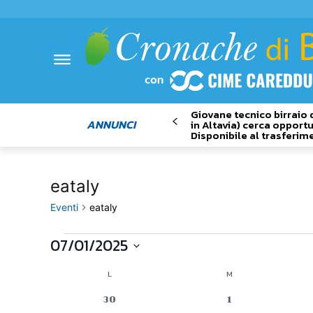
Giovane tecnico birraio 
ANNUNCI
in Altavia) cerca opportu
Disponibile al trasferim
eataly
Eventi
eataly
07/01/2025
Eventi
Seleziona
L
LUNEDÌ
M
MARTEDÌ
Calendario
la
data.
0
0
30
1
di