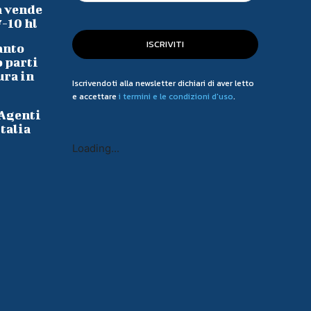
a vende
7-10 hl
ISCRIVITI
anto
o parti
ura in
Iscrivendoti alla newsletter dichiari di aver letto
e accettare
i termini e le condizioni d'uso
.
 Agenti
talia
Loading...