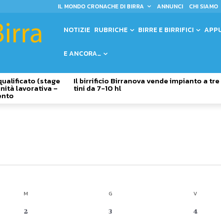
IL MONDO CRONACHE DI BIRRA
ANNUNCI
CHI SIAMO
NOTIZIE
RUBRICHE
BIRRE E BIRRIFICI
APP
E ANCORA…
qualificato (stage
Il birrificio Birranova vende impianto a tre
nità lavorativa –
tini da 7-10 hl
ento
M
MERCOLEDÌ
G
GIOVEDÌ
V
VENERDÌ
0
0
0
2
3
4