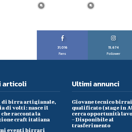
31,016
15,674
Fans
Follower
 articoli
Ultimi annunci
 di birra artigianale,
Giovane tecnico birra
a di volti: nasce il
qualificato (stage in A
che racconta la
cerca opportunità lav
ione craft italiana
– Disponibile al
trasferimento
mi eventi birrari