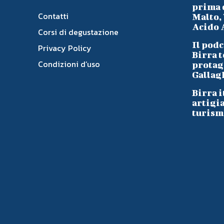
prima d
Contatti
Malto, 
Acido A
Corsi di degustazione
Il podc
Privacy Policy
Birra t
Condizioni d’uso
protag
Gallag
Birra i
artigi
turism