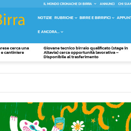
IL MONDO CRONACHE DI BIRRA
ANNUNCI
CHI SIA
NOTIZIE
RUBRICHE
BIRRE E BIRRIFICI
APPUN
E ANCORA…
Varese cerca una
Giovane tecnico birraio qualificato (stage in
o e cantiniere
Altavia) cerca opportunità lavorativa –
Disponibile al trasferimento