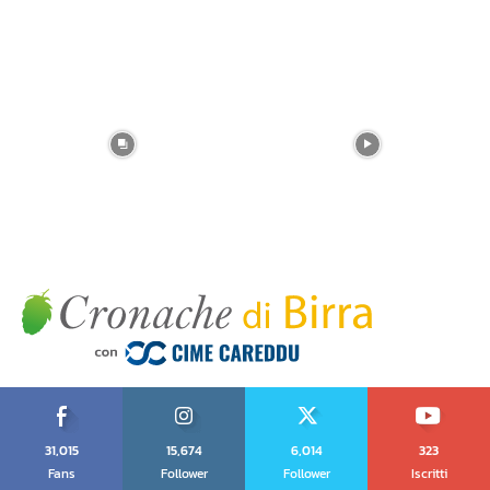
31,015
15,674
6,014
323
Fans
Follower
Follower
Iscritti