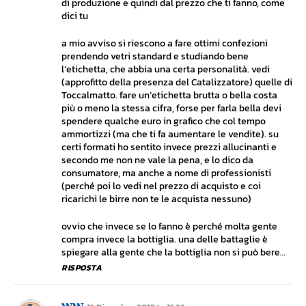
di produzione e quindi dal prezzo che ti fanno, come
dici tu
a mio avviso si riescono a fare ottimi confezioni
prendendo vetri standard e studiando bene
l’etichetta, che abbia una certa personalità. vedi
(approfitto della presenza del Catalizzatore) quelle di
Toccalmatto. fare un’etichetta brutta o bella costa
più o meno la stessa cifra, forse per farla bella devi
spendere qualche euro in grafico che col tempo
ammortizzi (ma che ti fa aumentare le vendite). su
certi formati ho sentito invece prezzi allucinanti e
secondo me non ne vale la pena, e lo dico da
consumatore, ma anche a nome di professionisti
(perché poi lo vedi nel prezzo di acquisto e coi
ricarichi le birre non te le acquista nessuno)
ovvio che invece se lo fanno è perché molta gente
compra invece la bottiglia. una delle battaglie è
spiegare alla gente che la bottiglia non si può bere…
RISPOSTA