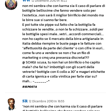
WW
12 Dicembre 2010 In 16:22
non mi sembra che con karma sia il caso di parlare di
bottiglie bellissime che fanno vendere solo per
l’estetica…non sarà il miglior birrificio del mondo ma
le birre sue si sanno far bere.
E poi tutte ste pippe sul fatto che la bottiglia fa
schizzare le vendite…o non le fa schizzare…soldi per
le bottiglie spesi male…vetri….accordi commerciali….
non ho capito se il mercato della birra artigianale in
italia debba riempire le buste paga e le fatture con
“affettuosità da parte del cliente” o con cifre in euri…
come fa uno a vendere se non c’ha un filo di
marketing o cmq una presenza discreta!?!?
@ SCHIGI: scusa, tu non hai un birrificio o ho capito
male? che fai tu? imbottigli con gli scarti delle
vetrerie? bottigle con il collo a 30° e magari etichette
di carta igenica e colla vinilica per farle star su?
mah…. -______-*
RISPOSTA
SR
12 Dicembre 2010 In 16:55
“non mi sembra che con karma sia il caso di parlare