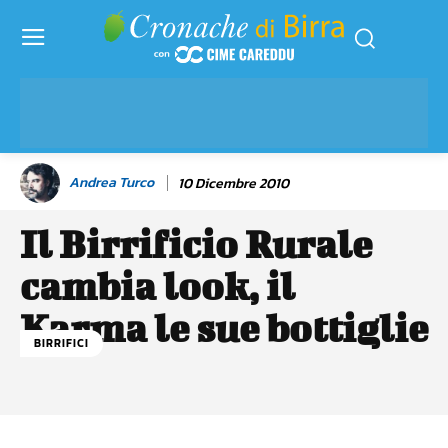
Andrea Turco
10 Dicembre 2010
Il Birrificio Rurale
cambia look, il
Karma le sue bottiglie
BIRRIFICI