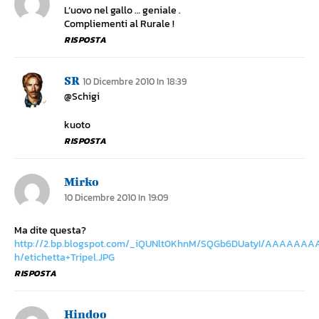
L’uovo nel gallo … geniale .
Compliementi al Rurale !
RISPOSTA
SR
10 Dicembre 2010 In 18:39
@Schigi
kuoto
RISPOSTA
Mirko
10 Dicembre 2010 In 19:09
Ma dite questa?
http://2.bp.blogspot.com/_iQUNlt0KhnM/SQGb6DUatyI/AAAAAAA
h/etichetta+Tripel.JPG
RISPOSTA
Hindoo