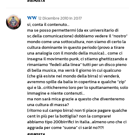
RISPOSTA
WW
12 Dicembre 2010 In 20:17
si, conta il contenuto…
ma se posso permettermi (da ex universitario di
sc.della comunicazione) dobbiamo vedere il “nostro”
mondo come una sottocultura, non siamo di certo la
cultura dominante in questo periodo (provo a tirare
una analogia con il mondo della musica)… come ci
insegna il movimento punk, ci stiamo ghettizzando e
rimaniamo “fedeli alla linea” tutti per un disco pieno
di bella musica, ma verrà il giorno in cui qualcuno
(che già esiste nel mondo della birra) si venderà,
avremmo spille da balia in copertina e qualche “zip”
qui e là…criticheremo loro per lo sputtanamento, solo
immagine e niente contenuti…
ma non sarà mica grazie a questo che diventeremo
una cultura di massa?
(ritorno sul campo birra) non ti piace pagare qualche
cent in più per la bottiglia? non la comprare!
abbiamo tipo 200birrifici in italia…almeno uno che ci
aggrada per come “suona” ci sarà! no?!?!
RISPOSTA