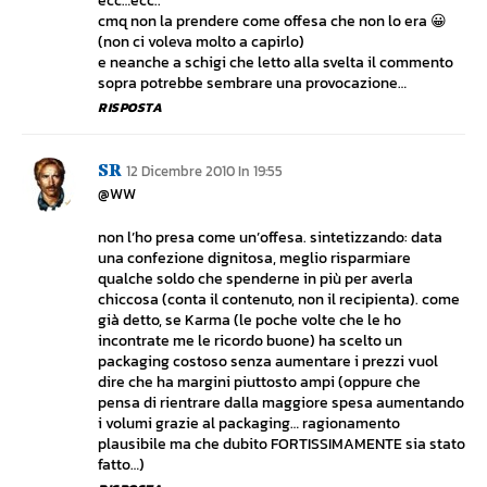
ecc…ecc..
cmq non la prendere come offesa che non lo era 😀
(non ci voleva molto a capirlo)
e neanche a schigi che letto alla svelta il commento
sopra potrebbe sembrare una provocazione…
RISPOSTA
SR
12 Dicembre 2010 In 19:55
@WW
non l’ho presa come un’offesa. sintetizzando: data
una confezione dignitosa, meglio risparmiare
qualche soldo che spenderne in più per averla
chiccosa (conta il contenuto, non il recipienta). come
già detto, se Karma (le poche volte che le ho
incontrate me le ricordo buone) ha scelto un
packaging costoso senza aumentare i prezzi vuol
dire che ha margini piuttosto ampi (oppure che
pensa di rientrare dalla maggiore spesa aumentando
i volumi grazie al packaging… ragionamento
plausibile ma che dubito FORTISSIMAMENTE sia stato
fatto…)