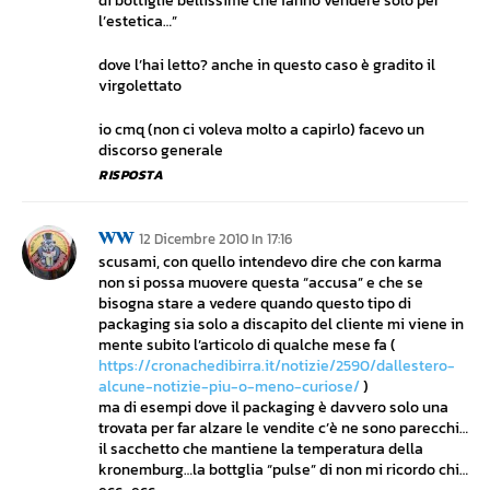
di bottiglie bellissime che fanno vendere solo per
l’estetica…”
dove l’hai letto? anche in questo caso è gradito il
virgolettato
io cmq (non ci voleva molto a capirlo) facevo un
discorso generale
RISPOSTA
WW
12 Dicembre 2010 In 17:16
scusami, con quello intendevo dire che con karma
non si possa muovere questa “accusa” e che se
bisogna stare a vedere quando questo tipo di
packaging sia solo a discapito del cliente mi viene in
mente subito l’articolo di qualche mese fa (
https://cronachedibirra.it/notizie/2590/dallestero-
alcune-notizie-piu-o-meno-curiose/
)
ma di esempi dove il packaging è davvero solo una
trovata per far alzare le vendite c’è ne sono parecchi…
il sacchetto che mantiene la temperatura della
kronemburg…la bottglia “pulse” di non mi ricordo chi…