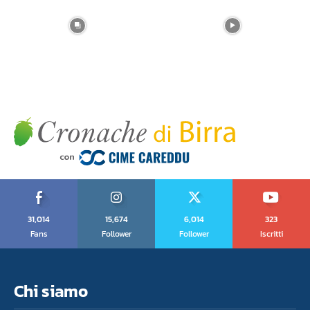
31,014
15,674
6,014
323
Fans
Follower
Follower
Iscritti
Chi siamo