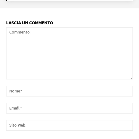
LASCIA UN COMMENTO
Commento:
No
Ema
Sit
We