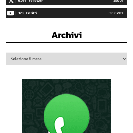
6,014
Follower
SEGUI
323
Iscritti
ISCRIVITI
Archivi