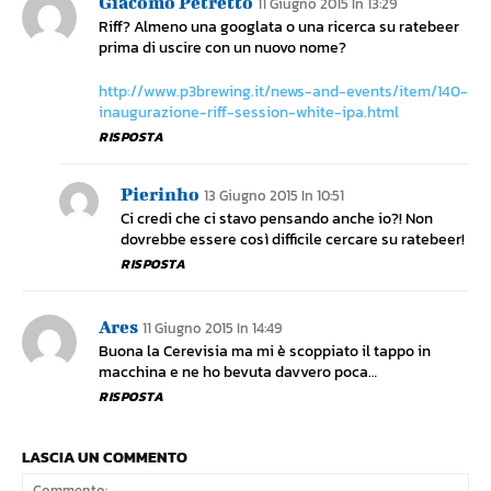
Giacomo Petretto
11 Giugno 2015 In 13:29
Riff? Almeno una googlata o una ricerca su ratebeer
prima di uscire con un nuovo nome?
http://www.p3brewing.it/news-and-events/item/140-
inaugurazione-riff-session-white-ipa.html
RISPOSTA
Pierinho
13 Giugno 2015 In 10:51
Ci credi che ci stavo pensando anche io?! Non
dovrebbe essere così difficile cercare su ratebeer!
RISPOSTA
Ares
11 Giugno 2015 In 14:49
Buona la Cerevisia ma mi è scoppiato il tappo in
macchina e ne ho bevuta davvero poca…
RISPOSTA
LASCIA UN COMMENTO