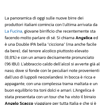
Facebook
WhatsApp
Linkedin
X
La panoramica di oggi sulle nuove birre dei
produttori italiani comincia con l’ultima arrivata da
La Fucina
, giovane birrificio che recentemente sta
facendo molto parlare di sé. Si chiama
Angelica
ed
è una Double IPA bella “cicciona” (ma anche facile
da bere), dal tenore alcolico piuttosto elevato
(8,8%) e con un amaro decisamente pronunciato
(96 IBU). L’abbraccio caldo dell’alcol si avverte già al
naso, dove si fonde con le peculiari note provenienti
dall’uso di luppoli neozelandesi. In bocca è ricca e
appagante, con una complessa trama maltata e un
buon equilibrio tra toni dolci e amari. L’Angelica è
stata presentata con un tour che ha visto il birraio
Angelo Scacco
viaggiare per tutta Italia e che si è