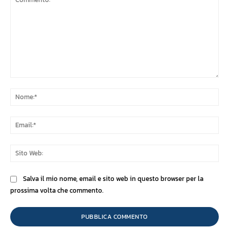
Commento:
No
Ema
Sit
We
Salva il mio nome, email e sito web in questo browser per la
prossima volta che commento.