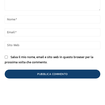
Commento:
No
Ema
Sit
We
Salva il mio nome, email e sito web in questo browser per la
prossima volta che commento.