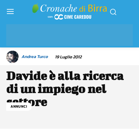
Andrea Turco
19 Luglio 2012
Davide è alla ricerca
di un impiego nel
settore
ANNUNCI