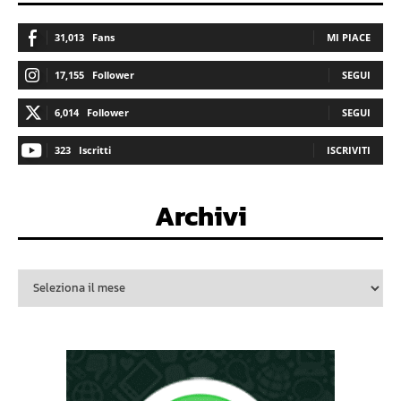
31,013
Fans
MI PIACE
17,155
Follower
SEGUI
6,014
Follower
SEGUI
323
Iscritti
ISCRIVITI
Archivi