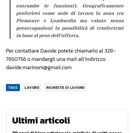
entrambe le funzioni). Geograficamente
preferirei come sede di lavoro la zona tra
Piemonte e Lombardia ma valuto senza
preoccupazioni la possibilità di trasferirmi
in base al peso dell’offerta.
Per contattare Davide potete chiamarlo al 328-
7650756 o mandargli una mail all’indirizzo
davide.marinoni@gmail.com
.
TAGS
LAVORO
RICHIESTE DI LAVORO
Ultimi articoli
30 anni di birra artigianale, migliaia di volti: nasce